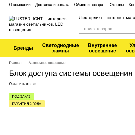
Перейти к основному контенту
О компании
Доставка и оплата
Обмен и возврат
Отзывы
Кон
Политика конфиденциальности
Люстерлихт - интернет-маг
Светодиодные
Внутреннее
У
Бренды
лампы
освещение
осв
Главная
Автономное освещение
Блок доступа системы освещени
Оставить отзыв
ПОД ЗАКАЗ
ГАРАНТИЯ 2 ГОДА