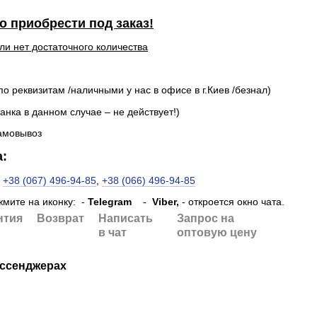
 приобрести под заказ!
ли нет достаточного количества
о реквизитам /наличными у нас в офисе в г.Киев /безнал)
анка в данном случае – не действует!)
амовывоз
:
:
+38 (067) 496-94-85
,
+38 (066) 496-94-85
жмите на иконку:
-
Telegram
-
Viber,
- откроется окно чата.
нтия
Возврат
Написать
Запрос на
в чат
оптовую цену
ессенджерах