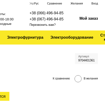
Сравнение
Укр
Рус
Желания
Вход
+38 (066) 496-94-85
оты:
Мой заказ
+38 (067) 496-94-85
9:00-18:00
выходные
Перезвонить вам?
Ст
Электрофурнитура
Электрооборудование
Артикул
9704401361
К сравнению
В желания
тся