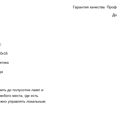
Гарантия качества
Проф
До
c
60x16
етика
да
ить до полусотни ламп и
юбого места, где есть
ожно управлять локальным