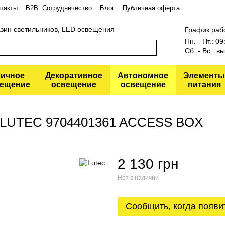
такты
В2В. Сотрудничество
Блог
Публичная оферта
азин светильников, LED освещения
График раб
Пн. - Пт.: 0
Сб. - Вс.: 
личное
Декоративное
Автономное
Элементы
ещение
освещение
освещение
питания
я LUTEC 9704401361 ACCESS BOX
2 130 грн
Нет в наличии
Сообщить, когда появи