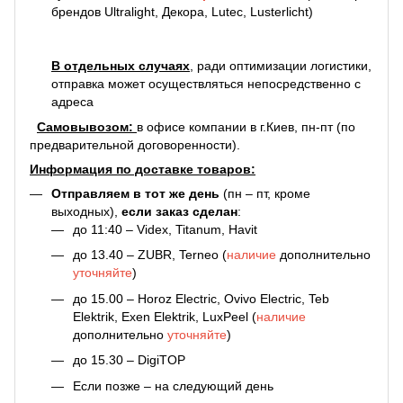
брендов Ultralight, Декора, Lutec, Lusterlicht)
В отдельных случаях
, ради оптимизации логистики,
отправка может осуществляться непосредственно с
адреса
С
амовывозом:
в офисе компании в г.Киев, пн-пт (по
предварительной договоренности).
Информация по доставке товаров:
Отправляем в тот же день
(пн – пт, кроме
выходных),
если заказ сделан
:
до 11:40 – Videx, Titanum, Havit
до 13.40 – ZUBR, Terneo (
наличие
дополнительно
уточняйте
)
до 15.00 – Horoz Electric, Ovivo Electric, Teb
Elektrik, Exen Elektrik, LuxPeel (
наличие
дополнительно
уточняйте
)
до 15.30 – DigiTOP
Если позже – на следующий день