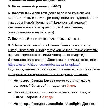
5. Безналичный расчет (с НДС)
6. Наложенный платеж
(оплата заказа банковской
картой или наличными при получении на отделении или
курьером Новой Почты. За "Наложенный платеж"
взымается комиссия транспортной компанией,
оплачиваемая получателем).
7. Наличный расчет
(в случае самовывоза).
8. "Оплата частями" от ПриватБанка
товаров
тм
Lutec, Lusterlicht, Ultralight трековые магнитные системы
(кроме акционных позиций /товаров со скидкой).
Детальнее
на странице
Доставка и оплата
по ссылке:
https://lusterlicht.com.ua/ru/dostavka-ta-oplata/
Подтверждением гарантийных обязательств должен быть
товарный чек и оригинальная заводская упаковка.
На товары бренда
Lutec
(кроме светильников с
солнечной батареей) – гарантия
5 лет
.
На светильники
с солнечной батареей
бренда
Lutec
– гарантия
2 года.
На товары брендов
Lusterlicht, Ultralight, Декора
–