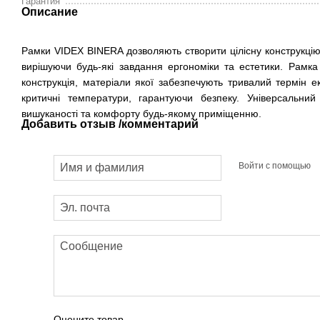
Гарантия
Описание
Рамки VIDEX BINERA дозволяють створити цілісну конструкцію
вирішуючи будь-які завдання ергономіки та естетики. Рамк
конструкція, матеріали якої забезпечують тривалий термін ек
критичні температури, гарантуючи безпеку. Універсальни
вишуканості та комфорту будь-якому приміщенню.
Добавить отзыв /комментарий
Войти с помощью
Оцените товар