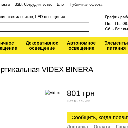
такты
В2В. Сотрудничество
Блог
Публичная оферта
азин светильников, LED освещения
График раб
Пн. - Пт.: 0
Сб. - Вс.: 
личное
Декоративное
Автономное
Элементы
ещение
освещение
освещение
питания
вертикальная VIDEX BINERA
801 грн
Нет в наличии
Сообщить, когда появи
Доставка
Оплата
Гара