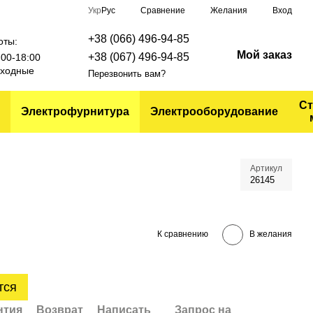
Сравнение
Укр
Рус
Желания
Вход
+38 (066) 496-94-85
оты:
Мой заказ
+38 (067) 496-94-85
9:00-18:00
выходные
Перезвонить вам?
Ст
Электрофурнитура
Электрооборудование
Артикул
26145
К сравнению
В желания
тся
нтия
Возврат
Написать
Запрос на