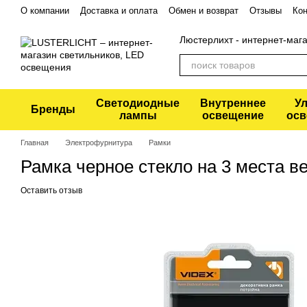
Перейти к основному контенту
О компании
Доставка и оплата
Обмен и возврат
Отзывы
Кон
Политика конфиденциальности
Люстерлихт - интернет-маг
Светодиодные
Внутреннее
У
Бренды
лампы
освещение
осв
Главная
Электрофурнитура
Рамки
Рамка черное стекло на 3 места 
Оставить отзыв