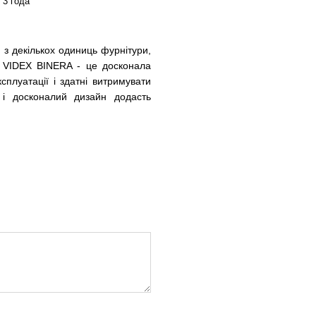
3 года
 з декількох одиниць фурнітури,
а VIDEX BINERA - це досконала
сплуатації і здатні витримувати
й і досконалий дизайн додасть