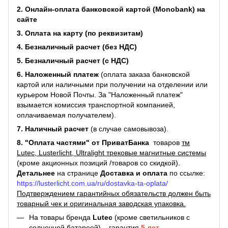
2. Онлайн-оплата банковской картой (Monobank) на
сайте
3. Оплата на карту (по реквизитам)
4. Безналичный расчет (без НДС)
5. Безналичный расчет (с НДС)
6. Наложенный платеж
(оплата заказа банковской
картой или наличными при получении на отделении или
курьером Новой Почты. За "Наложенный платеж"
взымается комиссия транспортной компанией,
оплачиваемая получателем).
7. Наличный расчет
(в случае самовывоза).
8. "Оплата частями" от ПриватБанка
товаров
тм
Lutec, Lusterlicht, Ultralight трековые магнитные системы
(кроме акционных позиций /товаров со скидкой).
Детальнее
на странице
Доставка и оплата
по ссылке:
https://lusterlicht.com.ua/ru/dostavka-ta-oplata/
Подтверждением гарантийных обязательств должен быть
товарный чек и оригинальная заводская упаковка.
На товары бренда
Lutec
(кроме светильников с
солнечной батареей) – гарантия
5 лет
.