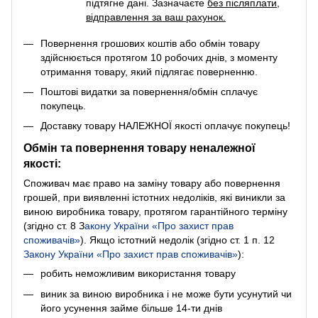
підтягне дані. Зазначаєте
без післяплати
,
відправлення за ваш рахунок.
Повернення грошових коштів або обмін товару
здійснюється протягом 10 робочих днів, з моменту
отримання товару, який підлягає поверненню.
Поштові видатки за повернення/обмін сплачує
покупець.
Доставку товару НАЛЕЖНОЇ якості оплачує покупець!
Обмін та повернення товару неналежної
якості:
Споживач має право на заміну товару або повернення
грошей, при виявленні істотних недоліків, які виникли за
виною виробника товару, протягом гарантійного терміну
(згідно ст. 8
З
акону України «Про захист прав
споживачів»
). Якщо істотний недолік (згідно ст. 1 п. 12
Закону України «Про захист прав споживачів»
):
робить неможливим використання товару
виник за виною виробника і не може бути усунутий чи
його усунення займе більше 14-ти днів