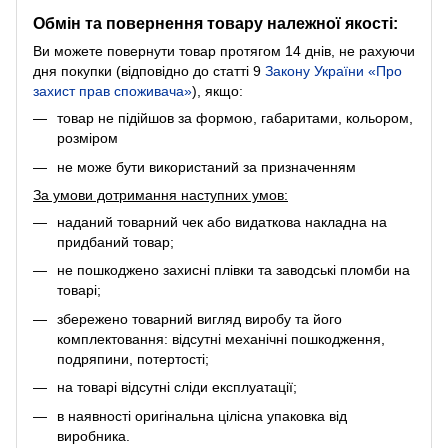
Обмін та повернення товару належної якості:
Ви можете повернути товар протягом 14 днів, не рахуючи
дня покупки (відповідно до статті 9
Закону України «Про
захист прав споживача»
), якщо:
товар не підійшов за формою, габаритами, кольором,
розміром
не може бути використаний за призначенням
За умови дотримання наступних умов:
наданий товарний чек або видаткова накладна на
придбаний товар;
не пошкоджено захисні плівки та заводські пломби на
товарі;
збережено товарний вигляд виробу та його
комплектовання: відсутні механічні пошкодження,
подряпини, потертості;
на товарі відсутні сліди експлуатації;
в наявності оригінальна цілісна упаковка від
виробника.