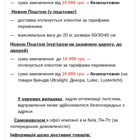
сума замовлення від
10 000 грн
–
безкоштовно
Новою Поштою (у поштомат)
доставка оплачується клієнтом за тарифами
перевізника
максимальна вага до 20 кг, розміри 60/30/40 см.
Новою Поштою (кур'єром на зазначену адресу, до
дверей)
сума замовлення до
10 000 грн
–
оплачується клієнтом за тарифами перевізника
сума замовлення від
10 000 грн
–
безкоштовно
(на
товари брендів Ultralight, Декора, Lutec, Lusterlicht)
У окремих випадках
, задля оптимізації логістики,
відправлення може здійснюватися безпосередньо з
адреси.
Самовивозом
в офісі компанії в м.Київ, Пн-Пт (за
попередньою домовленістю).
Інформація щодо доставки товарів: