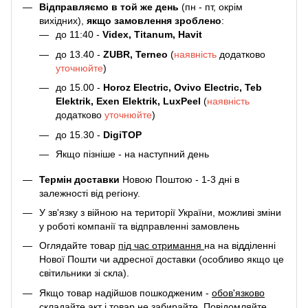
Відправляємо в той же день
(пн - пт, окрім
вихідних),
якщо замовлення зроблено
:
до 11:40 -
Videx, Titanum, Havit
до 13.40 -
ZUBR, Terneo
(
наявність
додатково
уточнюйте
)
до 15.00 -
Horoz Electric, Ovivo Electric, Teb
Elektrik, Exen Elektrik, LuxPeel
(
наявність
додатково
уточнюйте
)
до 15.30 -
DigiTOP
Якщо пізніше - на наступний день
Термін доставки
Новою Поштою - 1-3 дні в
залежності від регіону.
У зв'язку з війною на території України, можливі зміни
у роботі компанії та відправленні замовлень
Оглядайте товар
під час отримання
на на відділенні
Нової Пошти чи адресної доставки (особливо якщо це
світильники зі скла).
Якщо товар надійшов пошкодженим -
обов'язково
складайте акт
і товар не забирайте. Повідомляйте