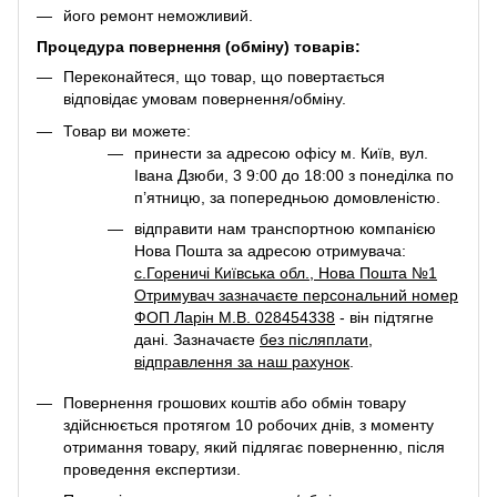
його ремонт неможливий.
Процедура повернення (обміну) товарів:
Переконайтеся, що товар, що повертається
відповідає умовам повернення/обміну.
Товар ви можете:
принести за адресою офісу м. Київ, вул.
Івана Дзюби, 3 9:00 до 18:00 з понеділка по
п’ятницю, за попередньою домовленістю.
відправити нам транспортною компанією
Нова Пошта за адресою отримувача:
с.Гореничі Київська обл., Нова Пошта №1
Отримувач зазначаєте персональний номер
ФОП Ларін М.В. 028454338
- він підтягне
дані. Зазначаєте
без післяплати
,
відправлення за наш рахунок
.
Повернення грошових коштів або обмін товару
здійснюється протягом 10 робочих днів, з моменту
отримання товару, який підлягає поверненню, після
проведення експертизи.