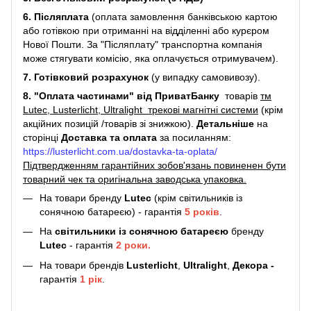
6. Післяплата
(оплата замовлення банківською картою
або готівкою при отриманні на відділенні або курєром
Нової Пошти. За "Післяплату" транспортна компанія
може стягувати комісію, яка оплачується отримувачем).
7. Готівковий розрахунок
(у випадку самовивозу).
8. "Оплата частинами" від ПриватБанку
товарів
тм
Lutec, Lusterlicht, Ultralight трекові магнітні системи
(крім
акційних позицій /товарів зі знижкою).
Детальніше
на
сторінці
Доставка та оплата
за посиланням:
https://lusterlicht.com.ua/dostavka-ta-oplata/
Підтвердженням гарантійних зобов'язань повиненен бути
товарний чек та оригінальна заводська упаковка.
На товари бренду
Lutec
(крім світильників із
сонячною батареєю) - гарантія
5
років
.
На
світильники
із сонячною батареєю
бренду
Lutec
- гарантія
2 роки.
На товари брендів
Lusterlicht
,
Ultralight
,
Декора -
гарантія
1 рік
.