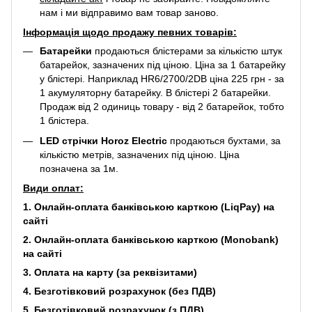
нам і ми відправимо вам товар заново.
Інформація щодо продажу певних товарів:
Батарейки
продаються блістерами за кількістю штук
батарейок, зазначених під ціною. Ціна за 1 батарейку
у блістері. Наприклад
HR6/2700/2DB
ціна 225 грн - за
1 акумуляторну батарейку. В блістері 2 батарейки.
Продаж від 2 одиниць товару - від 2 батарейок, тобто
1 блістера.
LED стрічки Horoz Electric
продаються бухтами, за
кількістю метрів, зазначених під ціною. Ціна
позначена за 1м.
Види оплат:
1. Онлайн-оплата банківською карткою (LiqPay) на
сайті
2. Онлайн-оплата банківською карткою (Monobank)
на сайті
3. Оплата на карту (за реквізитами)
4. Безготівковий розрахунок (без ПДВ)
5. Безготівковий розрахунок (з ПДВ)