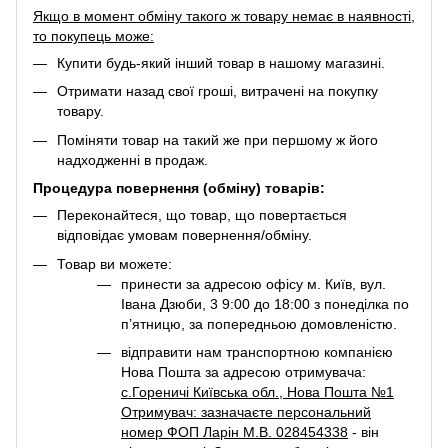
Якщо в момент обміну такого ж товару немає в наявності,
то покупець може:
Купити будь-який інший товар в нашому магазині.
Отримати назад свої гроші, витрачені на покупку
товару.
Поміняти товар на такий же при першому ж його
надходженні в продаж.
Процедура повернення (обміну) товарів:
Переконайтеся, що товар, що повертається
відповідає умовам повернення/обміну.
Товар ви можете:
принести за адресою офісу м. Київ, вул.
Івана Дзюби, 3 9:00 до 18:00 з понеділка по
п’ятницю, за попередньою домовленістю.
відправити нам транспортною компанією
Нова Пошта за адресою отримувача:
с.Гореничі Київська обл., Нова Пошта №1
Отримувач: зазначаєте персональний
номер ФОП Ларін М.В. 028454338
- він