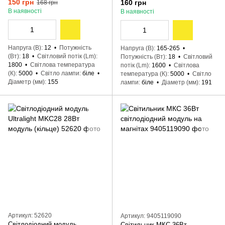
150 грн
160 грн
168 грн
В наявності
В наявності
Напруга (В)
12
Потужність
Напруга (В)
165-265
(Вт)
18
Світловий потік (Lm)
Потужність (Вт)
18
Світловий
1800
Світлова температура
потік (Lm)
1600
Світлова
(К)
5000
Світло лампи
біле
температура (К)
5000
Світло
Діаметр (мм)
155
лампи
біле
Діаметр (мм)
191
Артикул: 52620
Артикул: 9405119090
Світлодіодний модуль
Світильник МКС 36Вт