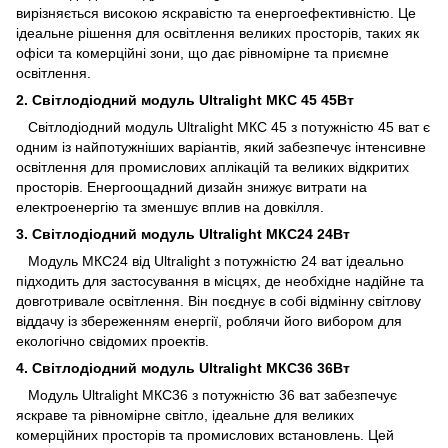
вирізняється високою яскравістю та енергоефективністю. Це
ідеальне рішення для освітлення великих просторів, таких як
офіси та комерційні зони, що дає рівномірне та приємне
освітлення.
2. Світлодіодний модуль Ultralight МКС 45 45Вт
Світлодіодний модуль Ultralight МКС 45 з потужністю 45 ват
є
одним із найпотужніших варіантів, який забезпечує інтенсивне
освітлення для промислових аплікацій та великих відкритих
просторів. Енергоощадний дизайн знижує витрати на
електроенергію та зменшує вплив на довкілля.
3. Світлодіодний модуль Ultralight МКС24 24Вт
Модуль МКС24 від Ultralight з потужністю 24 ват
ідеально
підходить для застосування в місцях, де необхідне надійне та
довготривале освітлення. Він поєднує в собі відмінну світлову
віддачу із збереженням енергії, роблячи його вибором для
екологічно свідомих проектів.
4. Світлодіодний модуль Ultralight МКС36 36Вт
Модуль Ultralight МКС36 з потужністю 36 ват
забезпечує
яскраве та рівномірне світло, ідеальне для великих
комерційних просторів та промислових встановлень. Цей