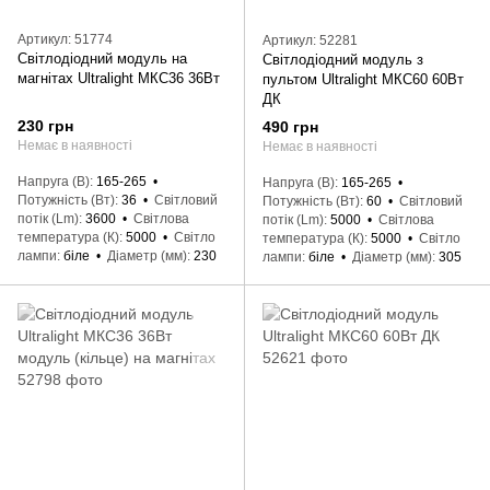
Артикул: 51774
Артикул: 52281
Світлодіодний модуль на
Світлодіодний модуль з
магнітах Ultralight МКС36 36Вт
пультом Ultralight МКС60 60Вт
ДК
230 грн
490 грн
Немає в наявності
Немає в наявності
Напруга (В)
165-265
Напруга (В)
165-265
Потужність (Вт)
36
Світловий
Потужність (Вт)
60
Світловий
потік (Lm)
3600
Світлова
потік (Lm)
5000
Світлова
температура (К)
5000
Світло
температура (К)
5000
Світло
лампи
біле
Діаметр (мм)
230
лампи
біле
Діаметр (мм)
305