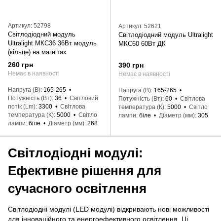
Артикул: 52798
Артикул: 52621
Світлодіодний модуль
Світлодіодний модуль Ultralight
Ultralight МКС36 36Вт модуль
МКС60 60Вт ДК
(кільце) на магнітах
260 грн
390 грн
Немає в наявності
Немає в наявності
Напруга (В)
165-265
Напруга (В)
165-265
Потужність (Вт)
36
Світловий
Потужність (Вт)
60
Світлова
потік (Lm)
3300
Світлова
температура (К)
5000
Світло
температура (К)
5000
Світло
лампи
біле
Діаметр (мм)
305
лампи
біле
Діаметр (мм)
268
Світлодіодні модулі:
Ефективне рішення для
сучасного освітлення
Світлодіодні модулі (LED модулі) відкривають нові можливості
для інноваційного та енергоефективного освітлення. Ці