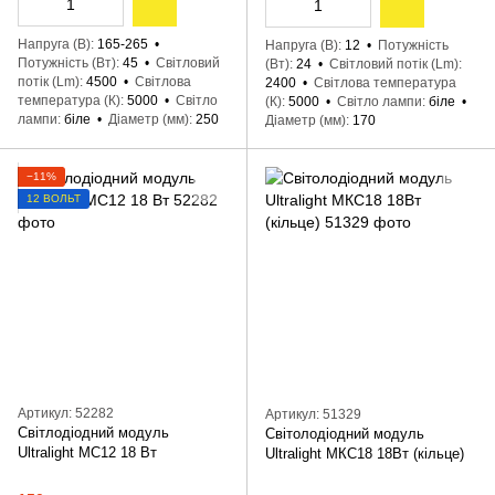
Напруга (В)
165-265
Напруга (В)
12
Потужність
Потужність (Вт)
45
Світловий
(Вт)
24
Світловий потік (Lm)
потік (Lm)
4500
Світлова
2400
Світлова температура
температура (К)
5000
Світло
(К)
5000
Світло лампи
біле
лампи
біле
Діаметр (мм)
250
Діаметр (мм)
170
−11%
12 ВОЛЬТ
Артикул: 52282
Артикул: 51329
Світлодіодний модуль
Світолодіодний модуль
Ultralight МС12 18 Вт
Ultralight МКС18 18Вт (кільце)