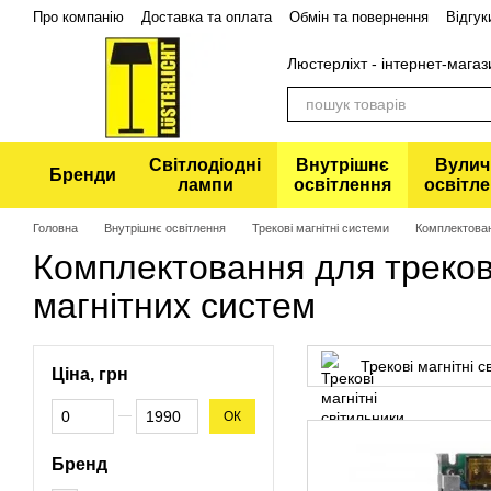
Перейти до основного контенту
Про компанію
Доставка та оплата
Обмін та повернення
Відгук
Політика конфіденційності
Люстерліхт - інтернет-магаз
Світлодіодні
Внутрішнє
Вулич
Бренди
лампи
освітлення
освітл
Головна
Внутрішнє освітлення
Трекові магнітні системи
Комплектован
Комплектовання для треко
магнітних систем
Трекові магнітні с
Ціна, грн
Від Ціна, грн
До Ціна, грн
ОК
Бренд