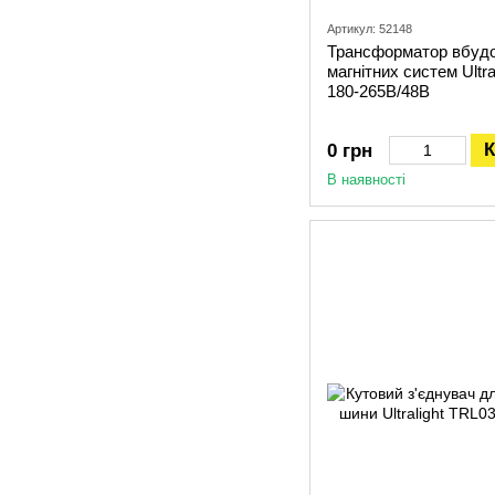
Артикул: 52148
Трансформатор вбудо
магнітних систем Ultr
180-265В/48В
К
0 грн
В наявності