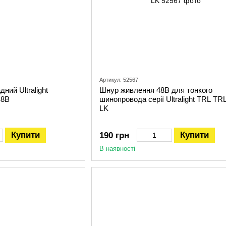
Артикул: 52567
ний Ultralight
Шнур живлення 48В для тонкого
48В
шинопровода серії Ultralight TRL TR
LK
Купити
Купити
190 грн
В наявності