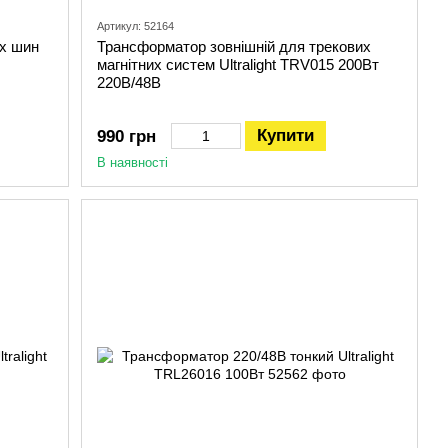
Артикул: 52164
их шин
Трансформатор зовнішній для трекових
магнітних систем Ultralight TRV015 200Вт
220В/48В
Купити
990 грн
В наявності