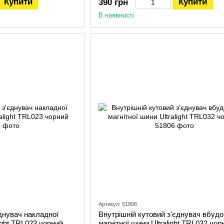
Купити
Купити
390 грн
В наявності
Артикул: 51806
єднувач накладної
Внутрішній кутовий з'єднувач вбудо
light TRL023 чорний
магнітної шини Ultralight TRL032 чор