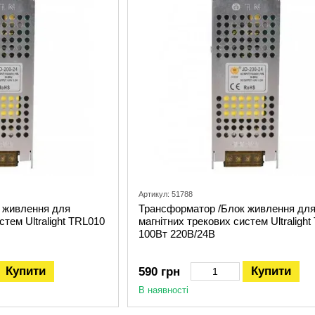
Артикул: 51788
 живлення для
Трансформатор /Блок живлення дл
стем Ultralight TRL010
магнітних трекових систем Ultralight
100Вт 220В/24В
Купити
Купити
590 грн
В наявності