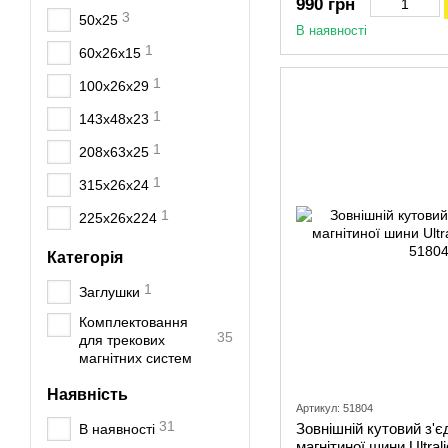
990 грн
3
50х25
В наявності
1
60х26х15
1
100x26x29
1
143х48х23
1
208х63х25
1
315x26x24
1
225х26х224
Категорія
1
Заглушки
Комплектовання
35
для трекових
магнітних систем
Наявність
Артикул: 51804
31
Зовнішній кутовий з'
В наявності
магнітиної шини Ultra