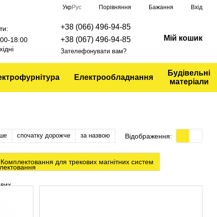
Порівняння
Укр
Рус
Бажання
Вхід
+38 (066) 496-94-85
ти:
Мій кошик
+38 (067) 496-94-85
9:00-18:00
хідні
Зателефонувати вам?
Будівельні
ектрофурнітура
Електрообладнання
матеріали
ше
спочатку дорожче
за назвою
Відображення:
Комплектовання для трекових магнітних систем