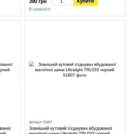
Купити
390 грн
В наявності
Артикул: 51807
ваної
Зовнішній кутовий з'єднувач вбудованої
ний
магнітної шини Ultralight TRL033 чорний