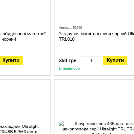
Артикул: 51799
 вбудованої магнітної
З'єднувач магнітної шини чорний Ultr
1 чорний
TRL018
Купити
Купити
350 грн
В наявності