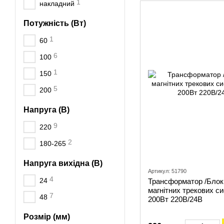
1
накладний
Потужність (Вт)
1
60
6
100
1
150
5
200
Напруга (В)
9
220
2
180-265
Напруга вихідна (В)
Артикул: 51790
4
24
Трансформатор /Блок
магнітних трекових си
7
48
200Вт 220В/24В
Розмір (мм)