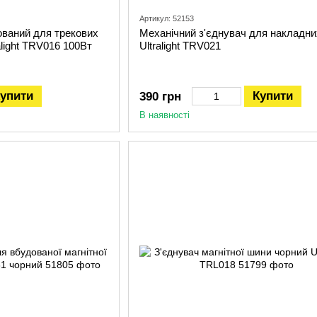
Артикул: 52153
ваний для трекових
Механічний з'єднувач для накладн
alight TRV016 100Вт
Ultralight TRV021
упити
Купити
390 грн
В наявності