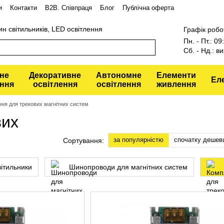
и
Контакти
В2В. Співпраця
Блог
Публічна оферта
ин світильників, LED освітлення
Графік робо
Пн. - Пт.: 0
Сб. - Нд.: ви
не
Декоративне
Автономне
Елементи
Ел
ення
освітлення
освітлення
живлення
ня для трекових магнітних систем
вих
за популярністю
спочатку дешев
Сортування:
вітильники
Шинопроводи для магнітних систем