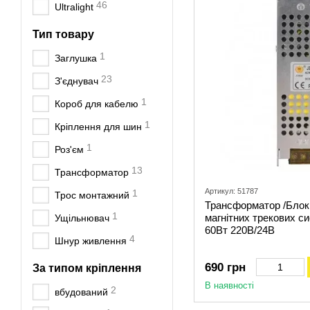
46
Ultralight
Тип товару
1
Заглушка
23
З'єднувач
1
Короб для кабелю
1
Кріплення для шин
1
Роз'єм
13
Трансформатор
Артикул: 51787
1
Трос монтажний
Трансформатор /Блок
1
магнітних трекових си
Ущільнювач
60Вт 220В/24В
4
Шнур живлення
690 грн
За типом кріплення
В наявності
2
вбудований