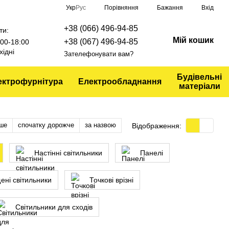
Порівняння
Укр
Рус
Бажання
Вхід
+38 (066) 496-94-85
ти:
Мій кошик
+38 (067) 496-94-85
9:00-18:00
хідні
Зателефонувати вам?
Будівельні
ектрофурнітура
Електрообладнання
матеріали
ше
спочатку дорожче
за назвою
Відображення:
Настінні світильники
Панелі
ені світильники
Точкові врізні
Світильники для сходів