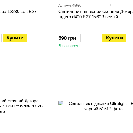
1
Артикул: 45698
ора 12230 Loft Е27
Світильник підвісний скляний Декор
Індиго d400 Е27 1x60Вт синій
Купити
Купити
590 грн
В наявності