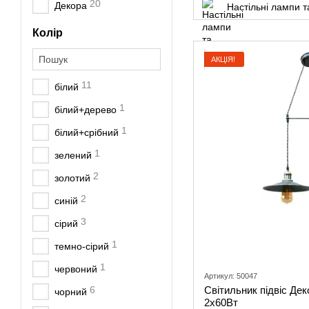
20
Декора
Настільні лампи 
Колір
АКЦІЯ!
11
білий
1
білий+дерево
1
білий+срібний
1
зелений
2
золотий
2
синій
3
сірий
1
темно-сірий
1
червоний
Артикул: 50047
6
Світильник підвіс Де
чорний
2х60Вт