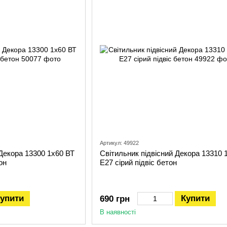
Артикул: 49922
 Декора 13300 1х60 ВТ
Світильник підвісний Декора 13310 
он
Е27 сірий підвіс бетон
упити
Купити
690 грн
В наявності