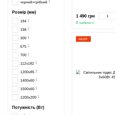
1
чорний+срібний
Розмір (мм)
1 490 грн
1
184
В наявності
2
198
1
300
АКЦІЯ!
1
675
1
700
1
112х182
2
1200x85
1
1400х60
1
1500х60
1
1200х200
Потужність (Вт)