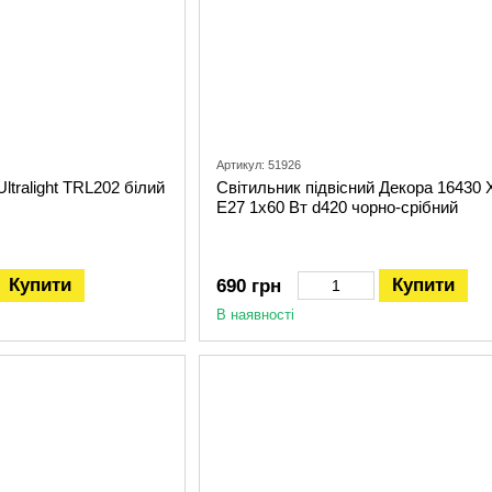
Артикул: 51926
ltralight TRL202 білий
Світильник підвісний Декора 16430 
Е27 1х60 Вт d420 чорно-срібний
Купити
Купити
690 грн
В наявності