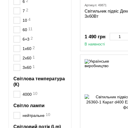
2
6
Артикул: 49871
2
7
Світильник підвіс Дек
3х60Вт
4
10
11
60
1 490 грн
2
6+3
В наявності
2
1х60
1
2х60
1
3х60
Світлова температура
(К)
10
4000
Світло лампи
10
нейтральне
Світловий потік (Lm)