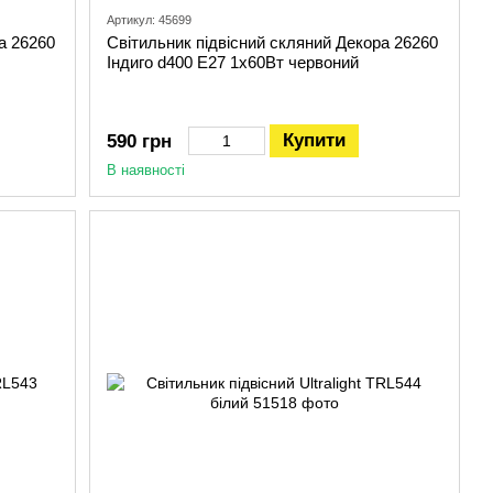
Артикул: 45699
а 26260
Світильник підвісний скляний Декора 26260
Індиго d400 Е27 1x60Вт червоний
Купити
590 грн
В наявності