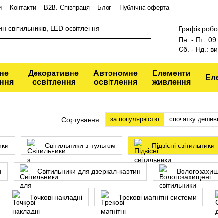
и
Контакти
В2В. Співпраця
Блог
Публічна оферта
ин світильників, LED освітлення
Графік робо
Пн. - Пт.: 0
Сб. - Нд.: ви
не
Декоративне
Автономне
Елементи
Ел
ення
освітлення
освітлення
живлення
за популярністю
спочатку дешев
Сортування:
ики
Світильники з пультом
Підвісні світильники
и
Світильники для дзеркал-картин
Вологозахищ
Точкові накладні
Трекові магнітні системи