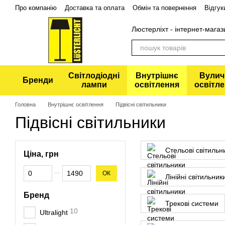
Перейти до основного контенту
Про компанію
Доставка та оплата
Обмін та повернення
Відгук
Політика конфіденційності
Люстерліхт - інтернет-магаз
Світлодіодні
Внутрішнє
Вулич
Бренди
лампи
освітлення
освітл
Головна
Внутрішнє освітлення
Підвісні світильники
Підвісні світильники
Стельові світильн
Ціна, грн
Від Ціна, грн
До Ціна, грн
ОК
Лінійні світильник
Бренд
Трекові системи
10
Ultralight