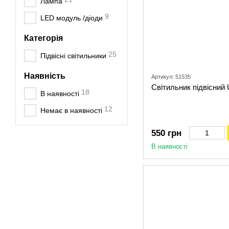
Лампа
9
LED модуль /діоди
Категорія
25
Підвісні світильники
Наявність
Артикул: 51535
Світильник підвісний U
18
В наявності
12
Немає в наявності
550 грн
В наявності