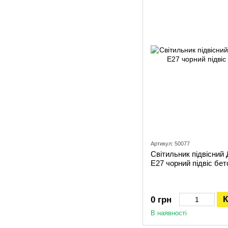
Артикул: 50077
Світильник підвісний
Е27 чорний підвіс бет
К
0 грн
В наявності