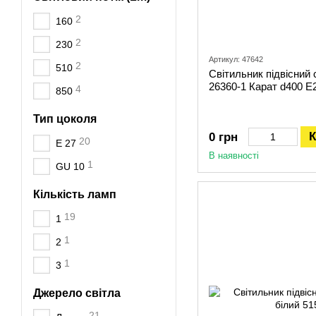
2
160
2
230
Артикул: 47642
2
510
Світильник підвісний
26360-1 Карат d400 Е
4
850
Тип цоколя
К
0 грн
20
E 27
В наявності
1
GU 10
Кількість ламп
19
1
1
2
1
3
Джерело світла
21