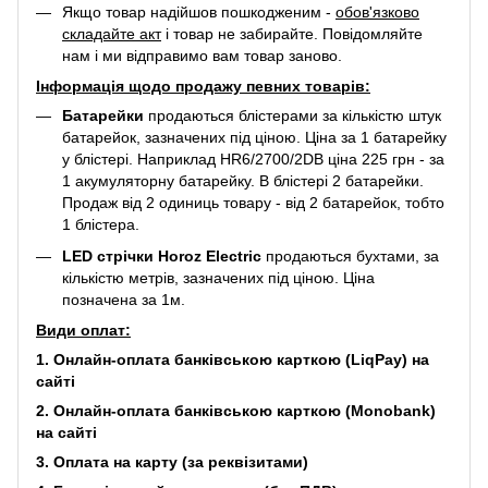
Якщо товар надійшов пошкодженим -
обов'язково
складайте акт
і товар не забирайте. Повідомляйте
нам і ми відправимо вам товар заново.
Інформація щодо продажу певних товарів:
Батарейки
продаються блістерами за кількістю штук
батарейок, зазначених під ціною. Ціна за 1 батарейку
у блістері. Наприклад
HR6/2700/2DB
ціна 225 грн - за
1 акумуляторну батарейку. В блістері 2 батарейки.
Продаж від 2 одиниць товару - від 2 батарейок, тобто
1 блістера.
LED стрічки Horoz Electric
продаються бухтами, за
кількістю метрів, зазначених під ціною. Ціна
позначена за 1м.
Види оплат:
1. Онлайн-оплата банківською карткою (LiqPay) на
сайті
2. Онлайн-оплата банківською карткою (Monobank)
на сайті
3. Оплата на карту (за реквізитами)