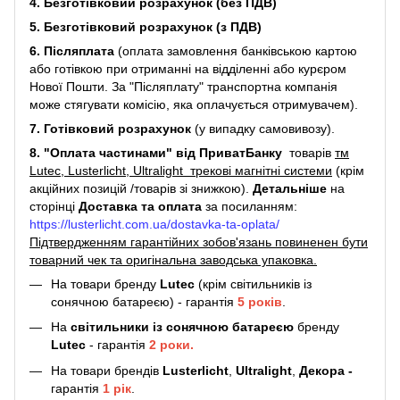
4. Безготівковий розрахунок (без ПДВ)
5. Безготівковий розрахунок (з ПДВ)
6. Післяплата
(оплата замовлення банківською картою
або готівкою при отриманні на відділенні або курєром
Нової Пошти. За "Післяплату" транспортна компанія
може стягувати комісію, яка оплачується отримувачем).
7. Готівковий розрахунок
(у випадку самовивозу).
8. "Оплата частинами" від ПриватБанку
товарів
тм
Lutec, Lusterlicht, Ultralight трекові магнітні системи
(крім
акційних позицій /товарів зі знижкою).
Детальніше
на
сторінці
Доставка та оплата
за посиланням:
https://lusterlicht.com.ua/dostavka-ta-oplata/
Підтвердженням гарантійних зобов'язань повиненен бути
товарний чек та оригінальна заводська упаковка.
На товари бренду
Lutec
(крім світильників із
сонячною батареєю) - гарантія
5
років
.
На
світильники
із сонячною батареєю
бренду
Lutec
- гарантія
2 роки.
На товари брендів
Lusterlicht
,
Ultralight
,
Декора -
гарантія
1 рік
.