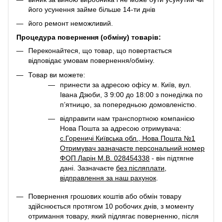
його усунення займе більше 14-ти днів
його ремонт неможливий.
Процедура повернення (обміну) товарів:
Переконайтеся, що товар, що повертається
відповідає умовам повернення/обміну.
Товар ви можете:
принести за адресою офісу м. Київ, вул.
Івана Дзюби, 3 9:00 до 18:00 з понеділка по
п’ятницю, за попередньою домовленістю.
відправити нам транспортною компанією
Нова Пошта за адресою отримувача:
с.Гореничі Київська обл., Нова Пошта №1
Отримувач зазначаєте персональний номер
ФОП Ларін М.В. 028454338
- він підтягне
дані. Зазначаєте
без післяплати
,
відправлення за наш рахунок
.
Повернення грошових коштів або обмін товару
здійснюється протягом 10 робочих днів, з моменту
отримання товару, який підлягає поверненню, після