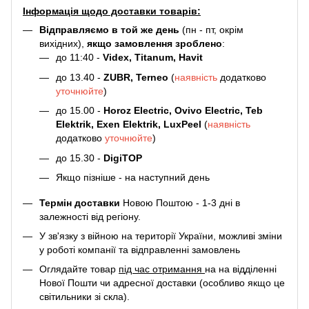
Інформація щодо доставки товарів:
Відправляємо в той же день
(пн - пт, окрім
вихідних),
якщо замовлення зроблено
:
до 11:40 -
Videx, Titanum, Havit
до 13.40 -
ZUBR, Terneo
(
наявність
додатково
уточнюйте
)
до 15.00 -
Horoz Electric, Ovivo Electric, Teb
Elektrik, Exen Elektrik, LuxPeel
(
наявність
додатково
уточнюйте
)
до 15.30 -
DigiTOP
Якщо пізніше - на наступний день
Термін доставки
Новою Поштою - 1-3 дні в
залежності від регіону.
У зв'язку з війною на території України, можливі зміни
у роботі компанії та відправленні замовлень
Оглядайте товар
під час отримання
на на відділенні
Нової Пошти чи адресної доставки (особливо якщо це
світильники зі скла).