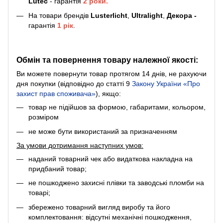
Lutec
- гарантія
2 роки.
На товари брендів
Lusterlicht
,
Ultralight
,
Декора -
гарантія
1 рік
.
Обмін та повернення товару належної якості:
Ви можете повернути товар протягом 14 днів, не рахуючи
дня покупки (відповідно до статті 9
Закону України «Про
захист прав споживача»
), якщо:
товар не підійшов за формою, габаритами, кольором,
розміром
не може бути використаний за призначенням
За умови дотримання наступних умов:
наданий товарний чек або видаткова накладна на
придбаний товар;
не пошкоджено захисні плівки та заводські пломби на
товарі;
збережено товарний вигляд виробу та його
комплектовання: відсутні механічні пошкодження,