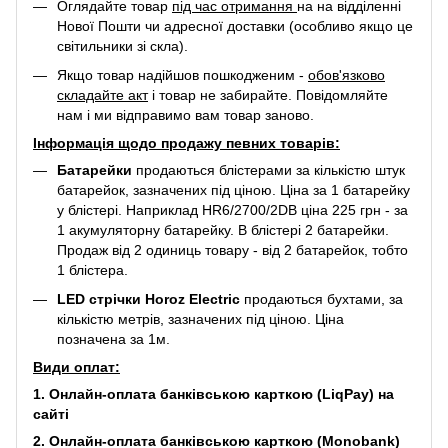
Оглядайте товар
під час отримання
на на відділенні
Нової Пошти чи адресної доставки (особливо якщо це
світильники зі скла).
Якщо товар надійшов пошкодженим -
обов'язково
складайте акт
і товар не забирайте. Повідомляйте
нам і ми відправимо вам товар заново.
Інформація щодо продажу певних товарів:
Батарейки
продаються блістерами за кількістю штук
батарейок, зазначених під ціною. Ціна за 1 батарейку
у блістері. Наприклад
HR6/2700/2DB
ціна 225 грн - за
1 акумуляторну батарейку. В блістері 2 батарейки.
Продаж від 2 одиниць товару - від 2 батарейок, тобто
1 блістера.
LED стрічки Horoz Electric
продаються бухтами, за
кількістю метрів, зазначених під ціною. Ціна
позначена за 1м.
Види оплат:
1. Онлайн-оплата банківською карткою (LiqPay) на
сайті
2. Онлайн-оплата банківською карткою (Monobank)