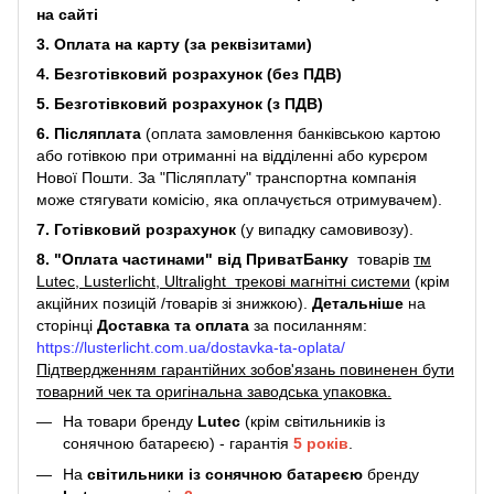
на сайті
3. Оплата на карту (за реквізитами)
4. Безготівковий розрахунок (без ПДВ)
5. Безготівковий розрахунок (з ПДВ)
6. Післяплата
(оплата замовлення банківською картою
або готівкою при отриманні на відділенні або курєром
Нової Пошти. За "Післяплату" транспортна компанія
може стягувати комісію, яка оплачується отримувачем).
7. Готівковий розрахунок
(у випадку самовивозу).
8. "Оплата частинами" від ПриватБанку
товарів
тм
Lutec, Lusterlicht, Ultralight трекові магнітні системи
(крім
акційних позицій /товарів зі знижкою).
Детальніше
на
сторінці
Доставка та оплата
за посиланням:
https://lusterlicht.com.ua/dostavka-ta-oplata/
Підтвердженням гарантійних зобов'язань повиненен бути
товарний чек та оригінальна заводська упаковка.
На товари бренду
Lutec
(крім світильників із
сонячною батареєю) - гарантія
5
років
.
На
світильники
із сонячною батареєю
бренду