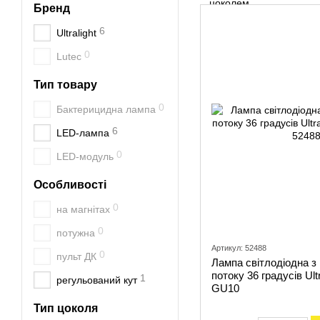
Бренд
6
Ultralight
0
Lutec
Тип товару
0
Бактерицидна лампа
6
LED-лампа
0
LED-модуль
Особливості
0
на магнітах
0
потужна
Артикул: 52488
0
пульт ДК
Лампа світлодіодна з
потоку 36 градусів Ul
1
регульований кут
GU10
Тип цоколя