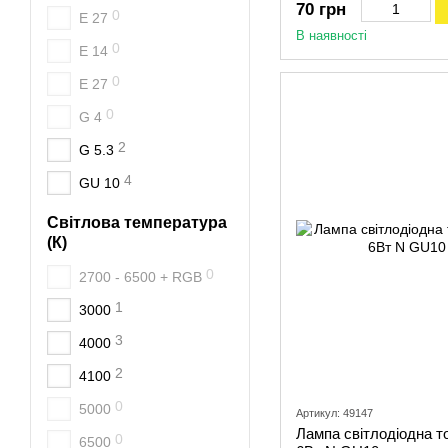
70 грн
0
Е 27
В наявності
0
E 14
0
E 27
0
G 4
2
G 5.3
4
GU 10
Світлова температура
(К)
0
2700 - 6500 + RGB
1
3000
3
4000
2
4100
0
5000
Артикул: 49147
Лампа світлодіодна то
0
6500