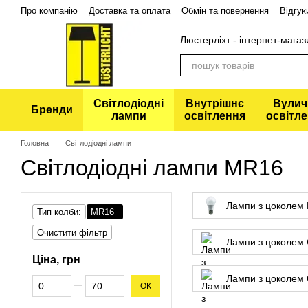
Перейти до основного контенту
Про компанію
Доставка та оплата
Обмін та повернення
Відгук
Політика конфіденційності
Люстерліхт - інтернет-магаз
Світлодіодні
Внутрішнє
Вулич
Бренди
лампи
освітлення
освітл
Головна
Світлодіодні лампи
Світлодіодні лампи MR16
Лампи з цоколем
Тип колби:
MR16
Очистити фільтр
Лампи з цоколем 
Ціна, грн
Лампи з цоколем
Від Ціна, грн
До Ціна, грн
ОК