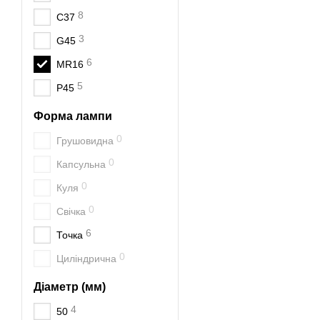
8
C37
3
G45
6
MR16
5
P45
Форма лампи
0
Грушовидна
0
Капсульна
0
Куля
0
Свічка
6
Точка
0
Циліндрична
Діаметр (мм)
4
50