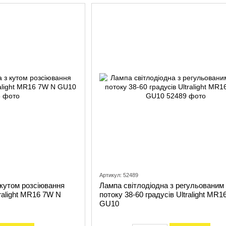
Артикул: 52489
 кутом розсіювання
Лампа світлодіодна з регульованим
tralight MR16 7W N
потоку 38-60 градусів Ultralight MR
GU10