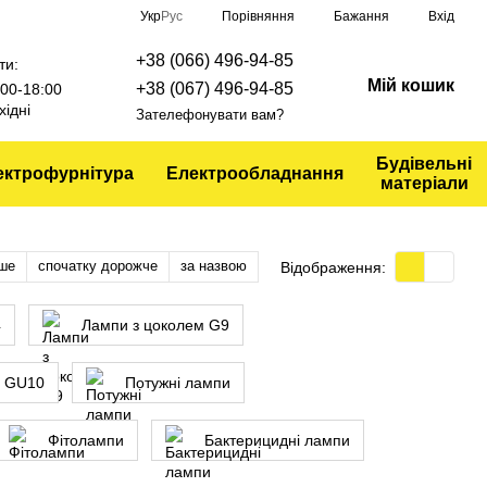
Порівняння
Укр
Рус
Бажання
Вхід
+38 (066) 496-94-85
ти:
Мій кошик
+38 (067) 496-94-85
9:00-18:00
хідні
Зателефонувати вам?
Будівельні
ектрофурнітура
Електрообладнання
матеріали
ше
спочатку дорожче
за назвою
Відображення:
4
Лампи з цоколем G9
м GU10
Потужні лампи
Фітолампи
Бактерицидні лампи