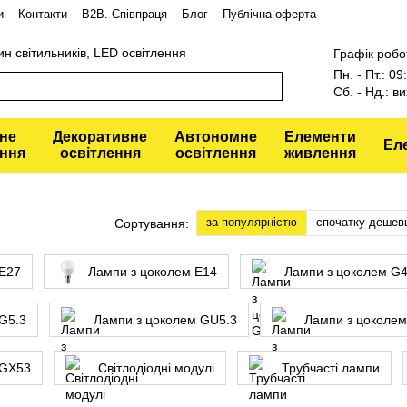
и
Контакти
В2В. Співпраця
Блог
Публічна оферта
ин світильників, LED освітлення
Графік робо
Пн. - Пт.: 0
Сб. - Нд.: ви
не
Декоративне
Автономне
Елементи
Ел
ення
освітлення
освітлення
живлення
за популярністю
спочатку дешев
Сортування:
 Е27
Лампи з цоколем Е14
Лампи з цоколем G
G5.3
Лампи з цоколем GU5.3
Лампи з цоколе
 GX53
Світлодіодні модулі
Трубчасті лампи