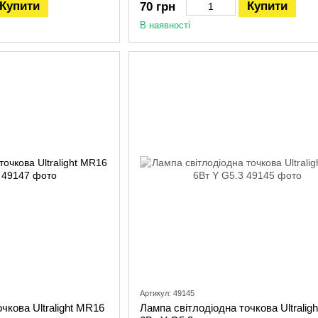
Купити
Купити
70 грн
В наявності
Артикул: 49145
чкова Ultralight MR16
Лампа світлодіодна точкова Ultralig