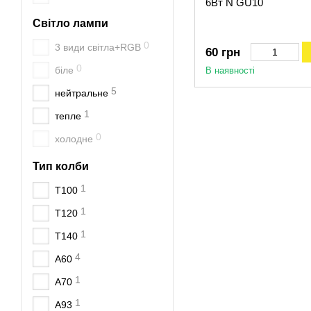
6Вт N GU10
Світло лампи
0
3 види світла+RGB
60 грн
0
біле
В наявності
5
нейтральне
1
тепле
0
холодне
Тип колби
1
Т100
1
Т120
1
Т140
4
A60
1
A70
1
A93