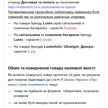
сторінці
Доставка та оплата
за посиланням:
https://lusterlicht.com.ua/dostavka-ta-oplata/
Підтвердженням гарантійних зобов'язань повиненен бути
товарний чек та оригінальна заводська упаковка.
На товари бренду
Lutec
(крім світильників із
сонячною батареєю) - гарантія
5
років
.
На
світильники
із сонячною батареєю
бренду
Lutec
- гарантія
2 роки.
На товари брендів
Lusterlicht
,
Ultralight
,
Декора -
гарантія
1 рік
.
Обмін та повернення товару належної якості:
Ви можете повернути товар протягом 14 днів, не рахуючи
дня покупки (відповідно до статті 9
Закону України «Про
захист прав споживача»
), якщо:
товар не підійшов за формою, габаритами, кольором,
розміром
не може бути використаний за призначенням