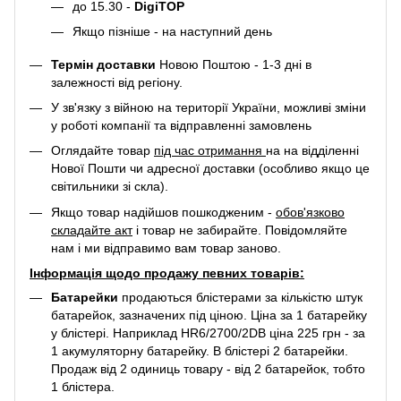
до 15.30 -
DigiTOP
Якщо пізніше - на наступний день
Термін доставки
Новою Поштою - 1-3 дні в
залежності від регіону.
У зв'язку з війною на території України, можливі зміни
у роботі компанії та відправленні замовлень
Оглядайте товар
під час отримання
на на відділенні
Нової Пошти чи адресної доставки (особливо якщо це
світильники зі скла).
Якщо товар надійшов пошкодженим -
обов'язково
складайте акт
і товар не забирайте. Повідомляйте
нам і ми відправимо вам товар заново.
Інформація щодо продажу певних товарів:
Батарейки
продаються блістерами за кількістю штук
батарейок, зазначених під ціною. Ціна за 1 батарейку
у блістері. Наприклад
HR6/2700/2DB
ціна 225 грн - за
1 акумуляторну батарейку. В блістері 2 батарейки.
Продаж від 2 одиниць товару - від 2 батарейок, тобто
1 блістера.