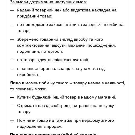
За умови дотримання наступних умов:
наданий товарний чек або видаткова накладна на
придбаний товар;
не пошкоджено захисні плівки та заводські пломби на
товарі;
збережено товарний вигляд виробу та його
комплектовання: відсутні механічні пошкодження,
подряпини, потертості;
на товарі відсутні сліди експлуатації;
в наявності оригінальна цілісна упаковка від
виробника.
Якщо в момент обміну такого ж товару немає в наявності,
то покупець може:
Купити будь-який інший товар в нашому магазині.
Отримати назад свої гроші, витрачені на покупку
товару.
Поміняти товар на такий же при першому ж його
надходженні в продаж.
Процедура повернення (обміну) товарів: