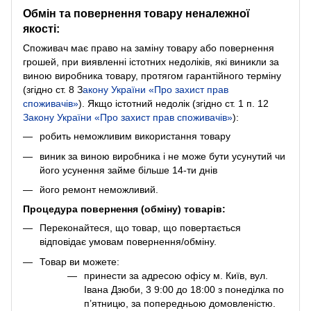
Обмін та повернення товару неналежної
якості:
Споживач має право на заміну товару або повернення
грошей, при виявленні істотних недоліків, які виникли за
виною виробника товару, протягом гарантійного терміну
(згідно ст. 8
З
акону України «Про захист прав
споживачів»
). Якщо істотний недолік (згідно ст. 1 п. 12
Закону України «Про захист прав споживачів»
):
робить неможливим використання товару
виник за виною виробника і не може бути усунутий чи
його усунення займе більше 14-ти днів
його ремонт неможливий.
Процедура повернення (обміну) товарів:
Переконайтеся, що товар, що повертається
відповідає умовам повернення/обміну.
Товар ви можете:
принести за адресою офісу м. Київ, вул.
Івана Дзюби, 3 9:00 до 18:00 з понеділка по
п’ятницю, за попередньою домовленістю.