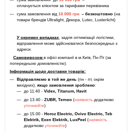
оплачується клієнтом за тарифами перевізника
сума замовлення від
10 000 грн
–
безкоштовно
(на
товари брендів Ultralight, Декора, Lutec, Lusterlicht)
У окремих випадках
, задля оптимізації логістики,
відправлення може здійснюватися безпосередньо з
адреси.
Самовивозом
в офісі компанії в м.Київ, Пн-Пт (за
попередньою домовленістю).
Інформація щодо доставки товарів:
Відправляємо в той же день
(пн - пт, окрім
вихідних),
якщо замовлення зроблено
:
до 11:40 -
Videx, Titanum, Havit
до 13.40 -
ZUBR, Terneo
(
наявність
додатково
уточнюйте
)
до 15.00 -
Horoz Electric, Ovivo Electric, Teb
Elektrik, Exen Elektrik, LuxPeel
(
наявність
додатково
уточнюйте
)