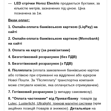
LED стрічки Horoz Electric
продаються бухтами, за
кількістю метрів, зазначених під ціною. Ціна
позначена за 1м.
Види оплат:
1. Онлайн-оплата банківською карткою (LiqPay) на
сайті
2. Онлайн-оплата банківською карткою (Monobank)
на сайті
3. Оплата на карту (за реквізитами)
4. Безготівковий розрахунок (без ПДВ)
5. Безготівковий розрахунок (з ПДВ)
6. Післяплата
(оплата замовлення банківською картою
або готівкою при отриманні на відділенні або курєром
Нової Пошти. За "Післяплату" транспортна компанія
може стягувати комісію, яка оплачується отримувачем).
7. Готівковий розрахунок
(у випадку самовивозу).
8. "Оплата частинами" від ПриватБанку
товарів
тм
Lutec, Lusterlicht, Ultralight трекові магнітні системи
(крім
акційних позицій /товарів зі знижкою).
Детальніше
на