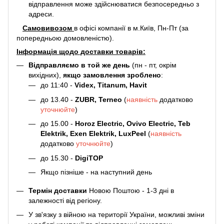
відправлення може здійснюватися безпосередньо з
адреси.
Самовивозом
в офісі компанії в м.Київ, Пн-Пт (за
попередньою домовленістю).
Інформація щодо доставки товарів:
Відправляємо в той же день
(пн - пт, окрім
вихідних),
якщо замовлення зроблено
:
до 11:40 -
Videx, Titanum, Havit
до 13.40 -
ZUBR, Terneo
(
наявність
додатково
уточнюйте
)
до 15.00 -
Horoz Electric, Ovivo Electric, Teb
Elektrik, Exen Elektrik, LuxPeel
(
наявність
додатково
уточнюйте
)
до 15.30 -
DigiTOP
Якщо пізніше - на наступний день
Термін доставки
Новою Поштою - 1-3 дні в
залежності від регіону.
У зв'язку з війною на території України, можливі зміни