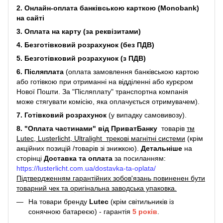
2. Онлайн-оплата банківською карткою (Monobank)
на сайті
3. Оплата на карту (за реквізитами)
4. Безготівковий розрахунок (без ПДВ)
5. Безготівковий розрахунок (з ПДВ)
6. Післяплата
(оплата замовлення банківською картою
або готівкою при отриманні на відділенні або курєром
Нової Пошти. За "Післяплату" транспортна компанія
може стягувати комісію, яка оплачується отримувачем).
7. Готівковий розрахунок
(у випадку самовивозу).
8. "Оплата частинами" від ПриватБанку
товарів
тм
Lutec, Lusterlicht, Ultralight трекові магнітні системи
(крім
акційних позицій /товарів зі знижкою).
Детальніше
на
сторінці
Доставка та оплата
за посиланням:
https://lusterlicht.com.ua/dostavka-ta-oplata/
Підтвердженням гарантійних зобов'язань повиненен бути
товарний чек та оригінальна заводська упаковка.
На товари бренду
Lutec
(крім світильників із
сонячною батареєю) - гарантія
5
років
.