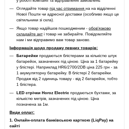
у роботі компанії та відправленні замовлень
Оглядайте товар
під час отримання
на на відділенні
Нової Пошти чи адресної доставки (особливо якщо це
світильники зі скла).
Якщо товар надійшов пошкодженим -
обов'язково
складайте акт
і товар не забирайте. Повідомляйте
нам і ми відправимо вам товар заново.
Інформація щодо продажу певних товарів:
Батарейки
продаються блістерами за кількістю штук
батарейок, зазначених під ціною. Ціна за 1 батарейку
у блістері. Наприклад
HR6/2700/2DB
ціна 225 грн - за
1 акумуляторну батарейку. В блістері 2 батарейки.
Продаж від 2 одиниць товару - від 2 батарейок, тобто
1 блістера.
LED стрічки Horoz Electric
продаються бухтами, за
кількістю метрів, зазначених під ціною. Ціна
позначена за 1м.
Види оплат:
1. Онлайн-оплата банківською карткою (LiqPay) на
сайті