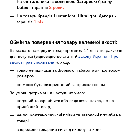
На
світильники
із сонячною батареєю
бренду
Lutec
- гарантія
2 роки.
На товари брендів
Lusterlicht
,
Ultralight
,
Декора -
гарантія
1 рік
.
Обмін та повернення товару належної якості:
Ви можете повернути товар протягом 14 днів, не рахуючи
дня покупки (відповідно до статті 9
Закону України «Про
захист прав споживача»
), якщо:
товар не підійшов за формою, габаритами, кольором,
розміром
не може бути використаний за призначенням
За умови дотримання наступних умов:
наданий товарний чек або видаткова накладна на
придбаний товар;
не пошкоджено захисні плівки та заводські пломби на
товарі;
збережено товарний вигляд виробу та його