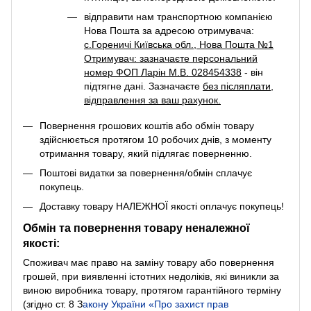
відправити нам транспортною компанією
Нова Пошта за адресою отримувача:
с.Гореничі Київська обл., Нова Пошта №1
Отримувач: зазначаєте персональний
номер ФОП Ларін М.В. 028454338
- він
підтягне дані. Зазначаєте
без післяплати
,
відправлення за ваш рахунок.
Повернення грошових коштів або обмін товару
здійснюється протягом 10 робочих днів, з моменту
отримання товару, який підлягає поверненню.
Поштові видатки за повернення/обмін сплачує
покупець.
Доставку товару НАЛЕЖНОЇ якості оплачує покупець!
Обмін та повернення товару неналежної
якості:
Споживач має право на заміну товару або повернення
грошей, при виявленні істотних недоліків, які виникли за
виною виробника товару, протягом гарантійного терміну
(згідно ст. 8
З
акону України «Про захист прав