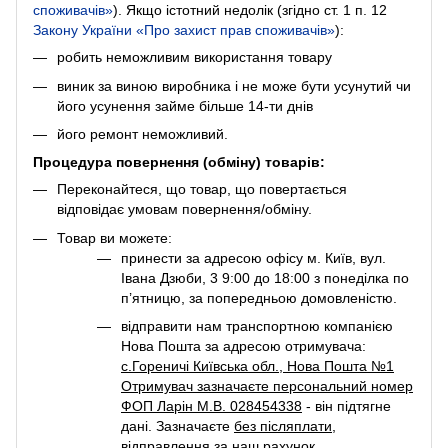
споживачів»
). Якщо істотний недолік (згідно ст. 1 п. 12
Закону України «Про захист прав споживачів»
):
робить неможливим використання товару
виник за виною виробника і не може бути усунутий чи
його усунення займе більше 14-ти днів
його ремонт неможливий.
Процедура повернення (обміну) товарів:
Переконайтеся, що товар, що повертається
відповідає умовам повернення/обміну.
Товар ви можете:
принести за адресою офісу м. Київ, вул.
Івана Дзюби, 3 9:00 до 18:00 з понеділка по
п’ятницю, за попередньою домовленістю.
відправити нам транспортною компанією
Нова Пошта за адресою отримувача:
с.Гореничі Київська обл., Нова Пошта №1
Отримувач зазначаєте персональний номер
ФОП Ларін М.В. 028454338
- він підтягне
дані. Зазначаєте
без післяплати
,
відправлення за наш рахунок
.