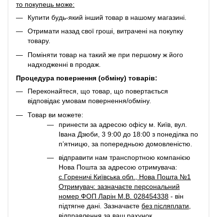
то покупець може:
Купити будь-який інший товар в нашому магазині.
Отримати назад свої гроші, витрачені на покупку
товару.
Поміняти товар на такий же при першому ж його
надходженні в продаж.
Процедура повернення (обміну) товарів:
Переконайтеся, що товар, що повертається
відповідає умовам повернення/обміну.
Товар ви можете:
принести за адресою офісу м. Київ, вул.
Івана Дзюби, 3 9:00 до 18:00 з понеділка по
п’ятницю, за попередньою домовленістю.
відправити нам транспортною компанією
Нова Пошта за адресою отримувача:
с.Гореничі Київська обл., Нова Пошта №1
Отримувач: зазначаєте персональний
номер ФОП Ларін М.В. 028454338
- він
підтягне дані. Зазначаєте
без післяплати
,
відправлення за ваш рахунок.