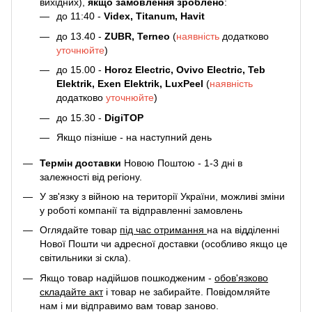
вихідних),
якщо замовлення зроблено
:
до 11:40 -
Videx, Titanum, Havit
до 13.40 -
ZUBR, Terneo
(
наявність
додатково
уточнюйте
)
до 15.00 -
Horoz Electric, Ovivo Electric, Teb
Elektrik, Exen Elektrik, LuxPeel
(
наявність
додатково
уточнюйте
)
до 15.30 -
DigiTOP
Якщо пізніше - на наступний день
Термін доставки
Новою Поштою - 1-3 дні в
залежності від регіону.
У зв'язку з війною на території України, можливі зміни
у роботі компанії та відправленні замовлень
Оглядайте товар
під час отримання
на на відділенні
Нової Пошти чи адресної доставки (особливо якщо це
світильники зі скла).
Якщо товар надійшов пошкодженим -
обов'язково
складайте акт
і товар не забирайте. Повідомляйте
нам і ми відправимо вам товар заново.