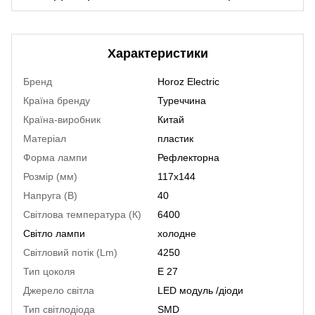
Характеристики
Бренд
Horoz Electric
Країна бренду
Туреччина
Країна-виробник
Китай
Матеріал
пластик
Форма лампи
Рефлекторна
Розмір (мм)
117х144
Напруга (В)
40
Світлова температура (К)
6400
Світло лампи
холодне
Світловий потік (Lm)
4250
Тип цоколя
E 27
Джерело світла
LED модуль /діоди
Тип світлодіода
SMD