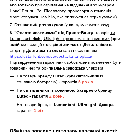
або готівкою при отриманні на відділенні або курєром
Нової Пошти. За "Післяплату" транспортна компанія
може стягувати комісію, яка оплачується отримувачем).
7. Готівковий розрахунок
(у випадку самовивозу).
8. "Оплата частинами" від ПриватБанку
товарів
тм
Lutec, Lusterlicht, Ultralight трекові магнітні системи
(крім
акційних позицій /товарів зі знижкою).
Детальніше
на
сторінці
Доставка та оплата
за посиланням:
https://lusterlicht.com.ua/dostavka-ta-oplata/
Підтвердженням гарантійних зобов'язань повиненен бути
товарний чек та оригінальна заводська упаковка.
На товари бренду
Lutec
(крім світильників із
сонячною батареєю) - гарантія
5
років
.
На
світильники
із сонячною батареєю
бренду
Lutec
- гарантія
2 роки.
На товари брендів
Lusterlicht
,
Ultralight
,
Декора -
гарантія
1 рік
.
Обмін та повернення товару належної якості: