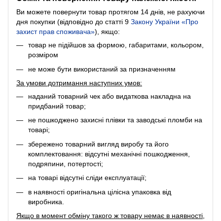
Ви можете повернути товар протягом 14 днів, не рахуючи
дня покупки (відповідно до статті 9
Закону України «Про
захист прав споживача»
), якщо:
товар не підійшов за формою, габаритами, кольором,
розміром
не може бути використаний за призначенням
За умови дотримання наступних умов:
наданий товарний чек або видаткова накладна на
придбаний товар;
не пошкоджено захисні плівки та заводські пломби на
товарі;
збережено товарний вигляд виробу та його
комплектовання: відсутні механічні пошкодження,
подряпини, потертості;
на товарі відсутні сліди експлуатації;
в наявності оригінальна цілісна упаковка від
виробника.
Якщо в момент обміну такого ж товару немає в наявності,