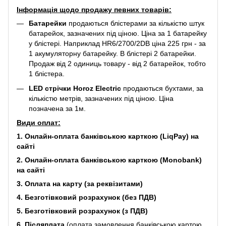
Інформація щодо продажу певних товарів:
Батарейки
продаються блістерами за кількістю штук
батарейок, зазначених під ціною. Ціна за 1 батарейку
у блістері. Наприклад
HR6/2700/2DB
ціна 225 грн - за
1 акумуляторну батарейку. В блістері 2 батарейки.
Продаж від 2 одиниць товару - від 2 батарейок, тобто
1 блістера.
LED стрічки Horoz Electric
продаються бухтами, за
кількістю метрів, зазначених під ціною. Ціна
позначена за 1м.
Види оплат:
1. Онлайн-оплата банківською карткою (LiqPay) на
сайті
2. Онлайн-оплата банківською карткою (Monobank)
на сайті
3. Оплата на карту (за реквізитами)
4. Безготівковий розрахунок (без ПДВ)
5. Безготівковий розрахунок (з ПДВ)
6. Післяплата
(оплата замовлення банківською картою