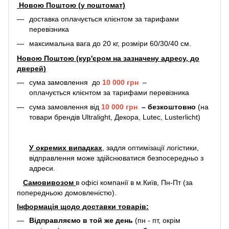
Новою Поштою (у поштомат)
доставка оплачується клієнтом за тарифами
перевізника
максимальна вага до 20 кг, розміри 60/30/40 см.
Новою Поштою (кур'єром на зазначену адресу, до
дверей)
сума замовлення до
10 000 грн
–
оплачується клієнтом за тарифами перевізника
сума замовлення від
10 000 грн
–
безкоштовно
(на
товари брендів Ultralight, Декора, Lutec, Lusterlicht)
У окремих випадках
, задля оптимізації логістики,
відправлення може здійснюватися безпосередньо з
адреси.
Самовивозом
в офісі компанії в м.Київ, Пн-Пт (за
попередньою домовленістю).
Інформація щодо доставки товарів:
Відправляємо в той же день
(пн - пт, окрім