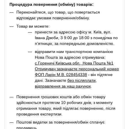
Процедура повернення (обміну) товарів:
Переконайтеся, що товар, що повертається
відповідає умовам повернення/обміну.
Товар ви можете:
принести за адресою офісу м. Київ, вул.
Івана Дзюби, 3 9:00 до 18:00 з понеділка по
п’ятницю, за попередньою домовленістю.
відправити нам транспортною компанією
Нова Пошта за адресою отримувача:
с.Гореничі Київська обл., Нова Пошта №1
Отримувач зазначаєте персональний номер
ФОП Ларін М.В. 028454338
- він підтягне
дані. Зазначаєте
без післяплати
,
відправлення за наш рахунок
.
Повернення грошових коштів або обмін товару
здійснюється протягом 10 робочих днів, з моменту
отримання товару, який підлягає поверненню, після
проведення експертизи.
Поштові видатки за повернення/обмін сплачує
продавець.