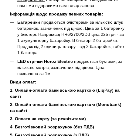
нам і ми відправимо вам товар заново.
Інформація щодо продажу певних товарів:
Батарейки
продаються блістерами за кількістю штук
батарейок, зазначених під ціною. Ціна за 1 батарейку
у блістері. Наприклад
HR6/2700/2DB
ціна 225 грн - за
1 акумуляторну батарейку. В блістері 2 батарейки.
Продаж від 2 одиниць товару - від 2 батарейок, тобто
1 блістера.
LED стрічки Horoz Electric
продаються бухтами, за
кількістю метрів, зазначених під ціною. Ціна
позначена за 1м.
Види оплат:
1. Онлайн-оплата банківською карткою (LiqPay) на
сайті
2. Онлайн-оплата банківською карткою (Monobank)
на сайті
3. Оплата на карту (за реквізитами)
4. Безготівковий розрахунок (без ПДВ)
5. Безготівковий розрахунок (з ПДВ)