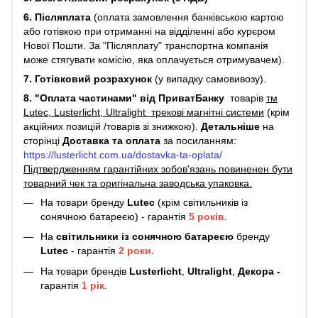
6. Післяплата
(оплата замовлення банківською картою
або готівкою при отриманні на відділенні або курєром
Нової Пошти. За "Післяплату" транспортна компанія
може стягувати комісію, яка оплачується отримувачем).
7. Готівковий розрахунок
(у випадку самовивозу).
8. "Оплата частинами" від ПриватБанку
товарів
тм
Lutec, Lusterlicht, Ultralight трекові магнітні системи
(крім
акційних позицій /товарів зі знижкою).
Детальніше
на
сторінці
Доставка та оплата
за посиланням:
https://lusterlicht.com.ua/dostavka-ta-oplata/
Підтвердженням гарантійних зобов'язань повиненен бути
товарний чек та оригінальна заводська упаковка.
На товари бренду
Lutec
(крім світильників із
сонячною батареєю) - гарантія
5
років
.
На
світильники
із сонячною батареєю
бренду
Lutec
- гарантія
2 роки.
На товари брендів
Lusterlicht
,
Ultralight
,
Декора -
гарантія
1 рік
.