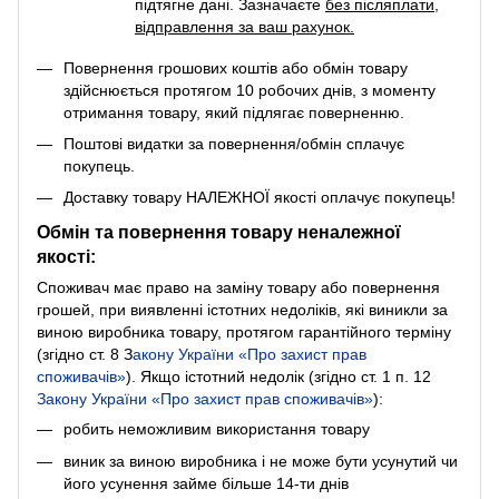
підтягне дані. Зазначаєте
без післяплати
,
відправлення за ваш рахунок.
Повернення грошових коштів або обмін товару
здійснюється протягом 10 робочих днів, з моменту
отримання товару, який підлягає поверненню.
Поштові видатки за повернення/обмін сплачує
покупець.
Доставку товару НАЛЕЖНОЇ якості оплачує покупець!
Обмін та повернення товару неналежної
якості:
Споживач має право на заміну товару або повернення
грошей, при виявленні істотних недоліків, які виникли за
виною виробника товару, протягом гарантійного терміну
(згідно ст. 8
З
акону України «Про захист прав
споживачів»
). Якщо істотний недолік (згідно ст. 1 п. 12
Закону України «Про захист прав споживачів»
):
робить неможливим використання товару
виник за виною виробника і не може бути усунутий чи
його усунення займе більше 14-ти днів