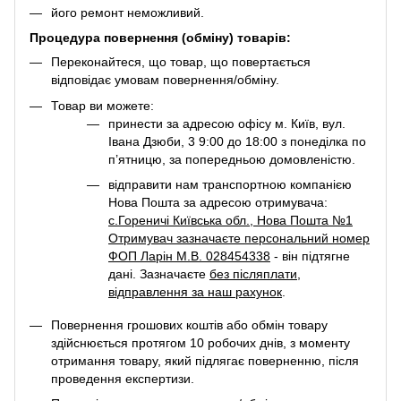
його ремонт неможливий.
Процедура повернення (обміну) товарів:
Переконайтеся, що товар, що повертається
відповідає умовам повернення/обміну.
Товар ви можете:
принести за адресою офісу м. Київ, вул.
Івана Дзюби, 3 9:00 до 18:00 з понеділка по
п’ятницю, за попередньою домовленістю.
відправити нам транспортною компанією
Нова Пошта за адресою отримувача:
с.Гореничі Київська обл., Нова Пошта №1
Отримувач зазначаєте персональний номер
ФОП Ларін М.В. 028454338
- він підтягне
дані. Зазначаєте
без післяплати
,
відправлення за наш рахунок
.
Повернення грошових коштів або обмін товару
здійснюється протягом 10 робочих днів, з моменту
отримання товару, який підлягає поверненню, після
проведення експертизи.