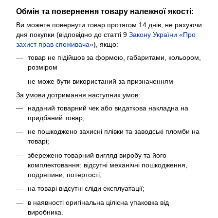
Обмін та повернення товару належної якості:
Ви можете повернути товар протягом 14 днів, не рахуючи
дня покупки (відповідно до статті 9
Закону України «Про
захист прав споживача»
), якщо:
товар не підійшов за формою, габаритами, кольором,
розміром
не може бути використаний за призначенням
За умови дотримання наступних умов:
наданий товарний чек або видаткова накладна на
придбаний товар;
не пошкоджено захисні плівки та заводські пломби на
товарі;
збережено товарний вигляд виробу та його
комплектовання: відсутні механічні пошкодження,
подряпини, потертості;
на товарі відсутні сліди експлуатації;
в наявності оригінальна цілісна упаковка від
виробника.