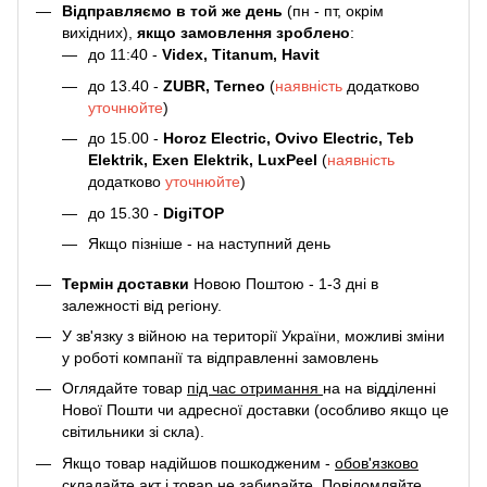
Відправляємо в той же день
(пн - пт, окрім
вихідних),
якщо замовлення зроблено
:
до 11:40 -
Videx, Titanum, Havit
до 13.40 -
ZUBR, Terneo
(
наявність
додатково
уточнюйте
)
до 15.00 -
Horoz Electric, Ovivo Electric, Teb
Elektrik, Exen Elektrik, LuxPeel
(
наявність
додатково
уточнюйте
)
до 15.30 -
DigiTOP
Якщо пізніше - на наступний день
Термін доставки
Новою Поштою - 1-3 дні в
залежності від регіону.
У зв'язку з війною на території України, можливі зміни
у роботі компанії та відправленні замовлень
Оглядайте товар
під час отримання
на на відділенні
Нової Пошти чи адресної доставки (особливо якщо це
світильники зі скла).
Якщо товар надійшов пошкодженим -
обов'язково
складайте акт
і товар не забирайте. Повідомляйте