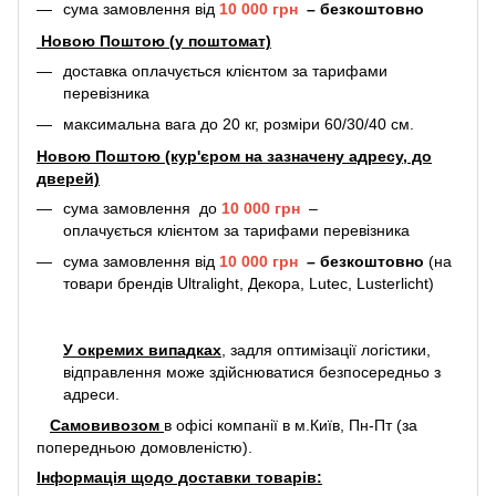
сума замовлення від
10 000 грн
–
безкоштовно
Новою Поштою (у поштомат)
доставка оплачується клієнтом за тарифами
перевізника
максимальна вага до 20 кг, розміри 60/30/40 см.
Новою Поштою (кур'єром на зазначену адресу, до
дверей)
сума замовлення до
10 000 грн
–
оплачується клієнтом за тарифами перевізника
сума замовлення від
10 000 грн
–
безкоштовно
(на
товари брендів Ultralight, Декора, Lutec, Lusterlicht)
У окремих випадках
, задля оптимізації логістики,
відправлення може здійснюватися безпосередньо з
адреси.
Самовивозом
в офісі компанії в м.Київ, Пн-Пт (за
попередньою домовленістю).
Інформація щодо доставки товарів: