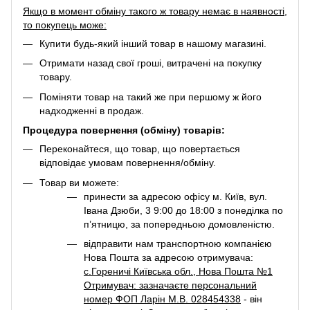
Якщо в момент обміну такого ж товару немає в наявності,
то покупець може:
Купити будь-який інший товар в нашому магазині.
Отримати назад свої гроші, витрачені на покупку
товару.
Поміняти товар на такий же при першому ж його
надходженні в продаж.
Процедура повернення (обміну) товарів:
Переконайтеся, що товар, що повертається
відповідає умовам повернення/обміну.
Товар ви можете:
принести за адресою офісу м. Київ, вул.
Івана Дзюби, 3 9:00 до 18:00 з понеділка по
п’ятницю, за попередньою домовленістю.
відправити нам транспортною компанією
Нова Пошта за адресою отримувача:
с.Гореничі Київська обл., Нова Пошта №1
Отримувач: зазначаєте персональний
номер ФОП Ларін М.В. 028454338
- він