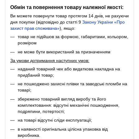
Обмін та повернення товару належної якості:
Ви можете повернути товар протягом 14 днів, не рахуючи
дня покупки (відповідно до статті 9
Закону України «Про
захист прав споживача»
), якщо:
товар не підійшов за формою, габаритами, кольором,
розміром
не може бути використаний за призначенням
За умови дотримання наступних умов:
наданий товарний чек або видаткова накладна на
придбаний товар;
не пошкоджено захисні плівки та заводські пломби на
товарі;
збережено товарний вигляд виробу та його
комплектовання: відсутні механічні пошкодження,
подряпини, потертості;
на товарі відсутні сліди експлуатації;
в наявності оригінальна цілісна упаковка від
виробника.