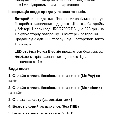
нам і ми відправимо вам товар заново.
Інформація щодо продажу певних товарів:
Батарейки
продаються блістерами за кількістю штук
батарейок, зазначених під ціною. Ціна за 1 батарейку
у блістері. Наприклад
HR6/2700/2DB
ціна 225 грн - за
1 акумуляторну батарейку. В блістері 2 батарейки.
Продаж від 2 одиниць товару - від 2 батарейок, тобто
1 блістера.
LED стрічки Horoz Electric
продаються бухтами, за
кількістю метрів, зазначених під ціною. Ціна
позначена за 1м.
Види оплат:
1. Онлайн-оплата банківською карткою (LiqPay) на
сайті
2. Онлайн-оплата банківською карткою (Monobank)
на сайті
3. Оплата на карту (за реквізитами)
4. Безготівковий розрахунок (без ПДВ)
5. Безготівковий розрахунок (з ПДВ)