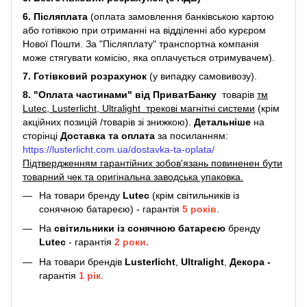
6. Післяплата
(оплата замовлення банківською картою
або готівкою при отриманні на відділенні або курєром
Нової Пошти. За "Післяплату" транспортна компанія
може стягувати комісію, яка оплачується отримувачем).
7. Готівковий розрахунок
(у випадку самовивозу).
8. "Оплата частинами" від ПриватБанку
товарів
тм
Lutec, Lusterlicht, Ultralight трекові магнітні системи
(крім
акційних позицій /товарів зі знижкою).
Детальніше
на
сторінці
Доставка та оплата
за посиланням:
https://lusterlicht.com.ua/dostavka-ta-oplata/
Підтвердженням гарантійних зобов'язань повиненен бути
товарний чек та оригінальна заводська упаковка.
На товари бренду
Lutec
(крім світильників із
сонячною батареєю) - гарантія
5
років
.
На
світильники
із сонячною батареєю
бренду
Lutec
- гарантія
2 роки.
На товари брендів
Lusterlicht
,
Ultralight
,
Декора -
гарантія
1 рік
.