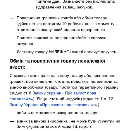
підтягне дані. Зазначаєте
без післяплати
,
відправлення за ваш рахунок.
Повернення грошових коштів або обмін товару
здійснюється протягом 10 робочих днів, з моменту
отримання товару, який підлягає поверненню.
Поштові видатки за повернення/обмін сплачує
покупець.
Доставку товару НАЛЕЖНОЇ якості оплачує покупець!
Обмін та повернення товару неналежної
якості:
Споживач має право на заміну товару або повернення
грошей, при виявленні істотних недоліків, які виникли за
виною виробника товару, протягом гарантійного терміну
(згідно ст. 8
З
акону України «Про захист прав
споживачів»
). Якщо істотний недолік (згідно ст. 1 п. 12
Закону України «Про захист прав споживачів»
):
робить неможливим використання товару
виник за виною виробника і не може бути усунутий чи
його усунення займе більше 14-ти днів