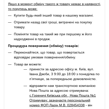
Якщо в момент обміну такого ж товару немає в наявності,
то покупець може:
Купити будь-який інший товар в нашому магазині.
Отримати назад свої гроші, витрачені на покупку
товару.
Поміняти товар на такий же при першому ж його
надходженні в продаж.
Процедура повернення (обміну) товарів:
Переконайтеся, що товар, що повертається
відповідає умовам повернення/обміну.
Товар ви можете:
принести за адресою офісу м. Київ, вул.
Івана Дзюби, 3 9:00 до 18:00 з понеділка по
п’ятницю, за попередньою домовленістю.
відправити нам транспортною компанією
Нова Пошта за адресою отримувача:
с.Гореничі Київська обл., Нова Пошта №1
Отримувач: зазначаєте персональний
номер ФОП Ларін М.В. 028454338
- він