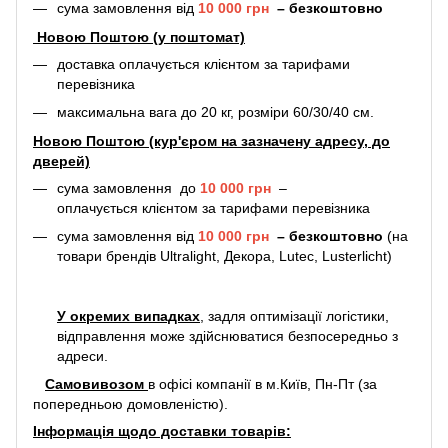
сума замовлення від
10 000 грн
–
безкоштовно
Новою Поштою (у поштомат)
доставка оплачується клієнтом за тарифами
перевізника
максимальна вага до 20 кг, розміри 60/30/40 см.
Новою Поштою (кур'єром на зазначену адресу, до
дверей)
сума замовлення до
10 000 грн
–
оплачується клієнтом за тарифами перевізника
сума замовлення від
10 000 грн
–
безкоштовно
(на
товари брендів Ultralight, Декора, Lutec, Lusterlicht)
У окремих випадках
, задля оптимізації логістики,
відправлення може здійснюватися безпосередньо з
адреси.
Самовивозом
в офісі компанії в м.Київ, Пн-Пт (за
попередньою домовленістю).
Інформація щодо доставки товарів: