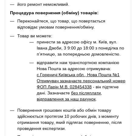
його ремонт неможливий.
Процедура повернення (обміну) товарів:
Переконайтеся, що товар, що повертається
відповідає умовам повернення/обміну.
Товар ви можете:
принести за адресою офісу м. Київ, вул.
Івана Дзюби, 3 9:00 до 18:00 з понеділка по
п’ятницю, за попередньою домовленістю.
відправити нам транспортною компанією
Нова Пошта за адресою отримувача:
с.Гореничі Київська обл., Нова Пошта №1
Отримувач зазначаєте персональний номер
ФОП Ларін М.В. 028454338
- він підтягне
дані. Зазначаєте
без післяплати
,
відправлення за наш рахунок
.
Повернення грошових коштів або обмін товару
здійснюється протягом 10 робочих днів, з моменту
отримання товару, який підлягає поверненню, після
проведення експертизи.