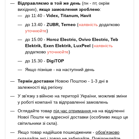
Відправляємо в той же день
(пн - пт, окрім
вихідних),
якщо замовлення зроблено
:
до 11:40 -
Videx, Titanum, Havit
до 13.40 -
ZUBR, Terneo
(
наявність
додатково
уточнюйте
)
до 15.00 -
Horoz Electric, Ovivo Electric, Teb
Elektrik, Exen Elektrik, LuxPeel
(
наявність
додатково
уточнюйте
)
до 15.30 -
DigiTOP
Якщо пізніше - на наступний день
Термін доставки
Новою Поштою - 1-3 дні в
залежності від регіону.
У зв'язку з війною на території України, можливі зміни
у роботі компанії та відправленні замовлень
Оглядайте товар
під час отримання
на на відділенні
Нової Пошти чи адресної доставки (особливо якщо це
світильники зі скла).
Якщо товар надійшов пошкодженим -
обов'язково
складайте акт
і товар не забирайте. Повідомляйте