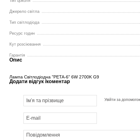
Тип цоколя
Джерело світла
Тип світлодіода
Ресурс годин
Кут розсіювання
Гарантія
Опис
Лампа Світлодіодна "PETA-6" 6W 2700K G9
Додати відгук /коментар
Увійти за допомого