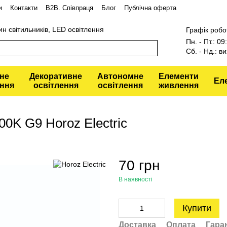
и
Контакти
В2В. Співпраця
Блог
Публічна оферта
ин світильників, LED освітлення
Графік робо
Пн. - Пт.: 0
Сб. - Нд.: ви
не
Декоративне
Автономне
Елементи
Ел
ення
освітлення
освітлення
живлення
0K G9 Horoz Electric
70 грн
В наявності
Купити
Доставка
Оплата
Гара