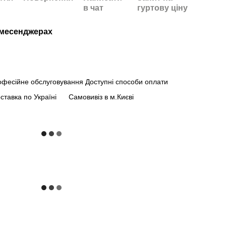
в чат
гуртову ціну
/месенджерах
офесійне обслуговування
Доступні способи оплати
ставка по Україні
Самовивіз в м.Києві