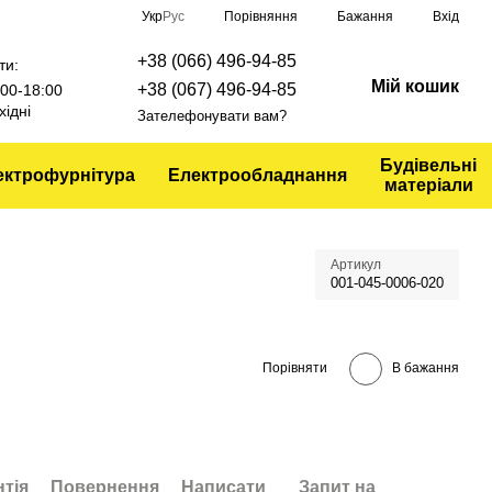
Порівняння
Укр
Рус
Бажання
Вхід
+38 (066) 496-94-85
ти:
Мій кошик
+38 (067) 496-94-85
9:00-18:00
хідні
Зателефонувати вам?
Будівельні
ектрофурнітура
Електрообладнання
матеріали
Артикул
001-045-0006-020
Порівняти
В бажання
нтія
Повернення
Написати
Запит на