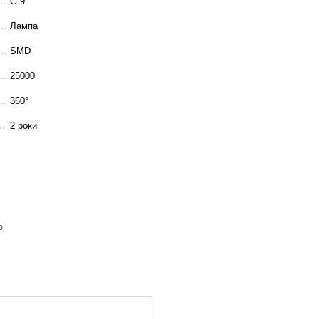
G 9
Лампа
SMD
25000
360°
2 роки
ю