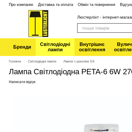
Перейти до основного контенту
Про компанію
Доставка та оплата
Обмін та повернення
Відгук
Політика конфіденційності
Люстерліхт - інтернет-магаз
Світлодіодні
Внутрішнє
Вулич
Бренди
лампи
освітлення
освітл
Головна
Світлодіодні лампи
Лампи з цоколем G9
Лампа Світлодіодна PETA-6 6W 270
Написати відгук