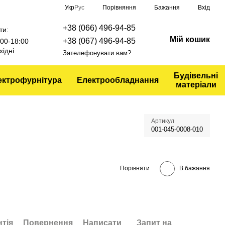
Порівняння
Укр
Рус
Бажання
Вхід
+38 (066) 496-94-85
ти:
Мій кошик
+38 (067) 496-94-85
9:00-18:00
хідні
Зателефонувати вам?
Будівельні
ектрофурнітура
Електрообладнання
матеріали
Артикул
001-045-0008-010
Порівняти
В бажання
нтія
Повернення
Написати
Запит на