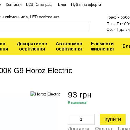
и
Контакти
В2В. Співпраця
Блог
Публічна оферта
ин світильників, LED освітлення
Графік робо
Пн. - Пт.: 0
Сб. - Нд.: ви
не
Декоративне
Автономне
Елементи
Ел
ення
освітлення
освітлення
живлення
0К G9 Horoz Electric
93 грн
В наявності
Купити
Доставка
Оплата
Гара