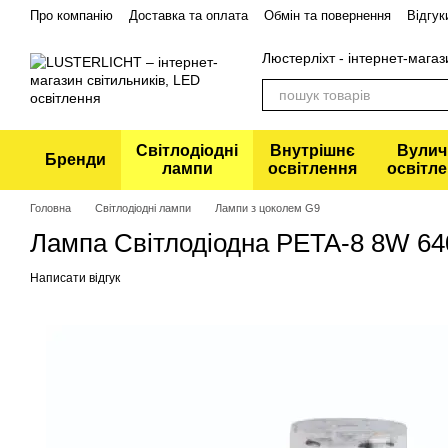
Перейти до основного контенту
Про компанію
Доставка та оплата
Обмін та повернення
Відгук
Політика конфіденційності
Люстерліхт - інтернет-магаз
Світлодіодні
Внутрішнє
Вулич
Бренди
лампи
освітлення
освітл
Головна
Світлодіодні лампи
Лампи з цоколем G9
Лампа Світлодіодна PETA-8 8W 640
Написати відгук