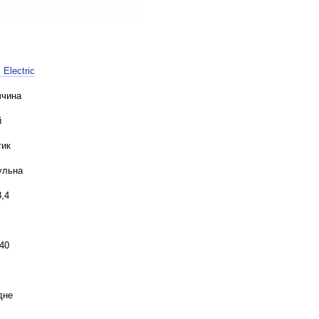
 Electric
ччина
й
тик
ульна
,4
40
дне