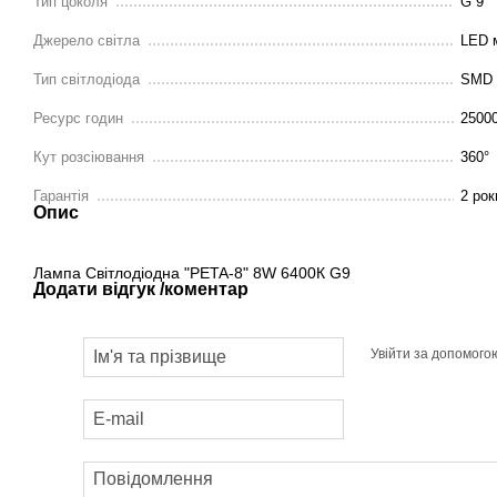
Тип цоколя
G 9
Джерело світла
LED 
Тип світлодіода
SMD
Ресурс годин
2500
Кут розсіювання
360°
Гарантія
2 рок
Опис
Лампа Світлодіодна "PETA-8" 8W 6400К G9
Додати відгук /коментар
Увійти за допомого