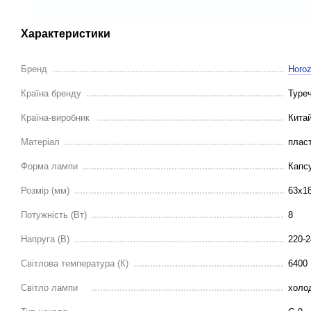
Характеристики
Бренд
Horoz
Країна бренду
Туре
Країна-виробник
Кита
Матеріал
плас
Форма лампи
Капс
Розмір (мм)
63x18
Потужність (Вт)
8
Напруга (В)
220-2
Світлова температура (К)
6400
Світло лампи
холо