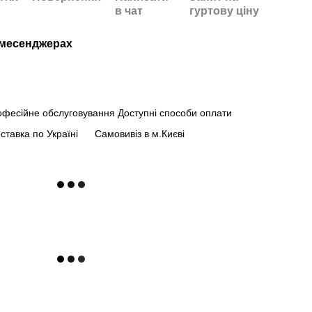
в чат
гуртову ціну
/месенджерах
офесійне обслуговування
Доступні способи оплати
ставка по Україні
Самовивіз в м.Києві