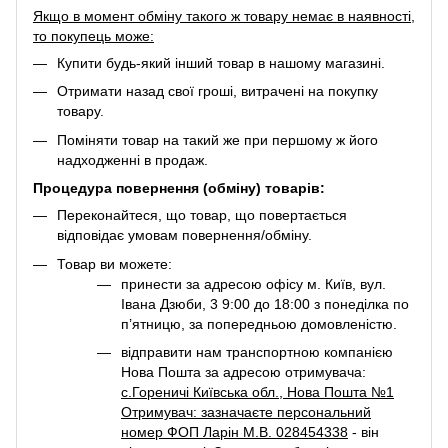
Якщо в момент обміну такого ж товару немає в наявності,
то покупець може:
Купити будь-який інший товар в нашому магазині.
Отримати назад свої гроші, витрачені на покупку
товару.
Поміняти товар на такий же при першому ж його
надходженні в продаж.
Процедура повернення (обміну) товарів:
Переконайтеся, що товар, що повертається
відповідає умовам повернення/обміну.
Товар ви можете:
принести за адресою офісу м. Київ, вул.
Івана Дзюби, 3 9:00 до 18:00 з понеділка по
п’ятницю, за попередньою домовленістю.
відправити нам транспортною компанією
Нова Пошта за адресою отримувача:
с.Гореничі Київська обл., Нова Пошта №1
Отримувач: зазначаєте персональний
номер ФОП Ларін М.В. 028454338
- він