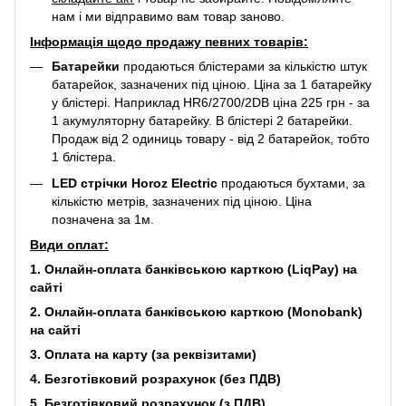
нам і ми відправимо вам товар заново.
Інформація щодо продажу певних товарів:
Батарейки
продаються блістерами за кількістю штук
батарейок, зазначених під ціною. Ціна за 1 батарейку
у блістері. Наприклад
HR6/2700/2DB
ціна 225 грн - за
1 акумуляторну батарейку. В блістері 2 батарейки.
Продаж від 2 одиниць товару - від 2 батарейок, тобто
1 блістера.
LED стрічки Horoz Electric
продаються бухтами, за
кількістю метрів, зазначених під ціною. Ціна
позначена за 1м.
Види оплат:
1. Онлайн-оплата банківською карткою (LiqPay) на
сайті
2. Онлайн-оплата банківською карткою (Monobank)
на сайті
3. Оплата на карту (за реквізитами)
4. Безготівковий розрахунок (без ПДВ)
5. Безготівковий розрахунок (з ПДВ)