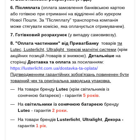
6. Післяплата
(оплата замовлення банківською картою
або готівкою при отриманні на відділенні або курєром
Нової Пошти. За "Післяплату" транспортна компанія
може стягувати комісію, яка оплачується отримувачем).
7. Готівковий розрахунок
(у випадку самовивозу).
8. "Оплата частинами" від ПриватБанку
товарів
тм
Lutec, Lusterlicht, Ultralight трекові магнітні системи
(крім
акційних позицій /товарів зі знижкою).
Детальніше
на
сторінці
Доставка та оплата
за посиланням:
https://lusterlicht.com.ua/dostavka-ta-oplata/
Підтвердженням гарантійних зобов'язань повиненен бути
товарний чек та оригінальна заводська упаковка.
На товари бренду
Lutec
(крім світильників із
сонячною батареєю) - гарантія
5
років
.
На
світильники
із сонячною батареєю
бренду
Lutec
- гарантія
2 роки.
На товари брендів
Lusterlicht
,
Ultralight
,
Декора -
гарантія
1 рік
.