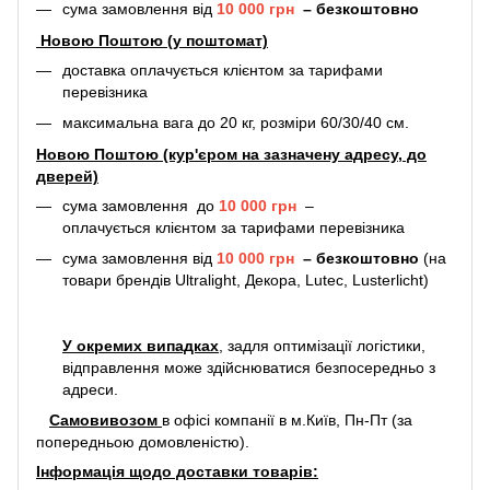
сума замовлення від
10 000 грн
–
безкоштовно
Новою Поштою (у поштомат)
доставка оплачується клієнтом за тарифами
перевізника
максимальна вага до 20 кг, розміри 60/30/40 см.
Новою Поштою (кур'єром на зазначену адресу, до
дверей)
сума замовлення до
10 000 грн
–
оплачується клієнтом за тарифами перевізника
сума замовлення від
10 000 грн
–
безкоштовно
(на
товари брендів Ultralight, Декора, Lutec, Lusterlicht)
У окремих випадках
, задля оптимізації логістики,
відправлення може здійснюватися безпосередньо з
адреси.
Самовивозом
в офісі компанії в м.Київ, Пн-Пт (за
попередньою домовленістю).
Інформація щодо доставки товарів: