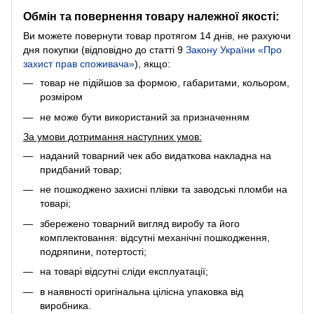
Обмін та повернення товару належної якості:
Ви можете повернути товар протягом 14 днів, не рахуючи
дня покупки (відповідно до статті 9
Закону України «Про
захист прав споживача»
), якщо:
товар не підійшов за формою, габаритами, кольором,
розміром
не може бути використаний за призначенням
За умови дотримання наступних умов:
наданий товарний чек або видаткова накладна на
придбаний товар;
не пошкоджено захисні плівки та заводські пломби на
товарі;
збережено товарний вигляд виробу та його
комплектовання: відсутні механічні пошкодження,
подряпини, потертості;
на товарі відсутні сліди експлуатації;
в наявності оригінальна цілісна упаковка від
виробника.