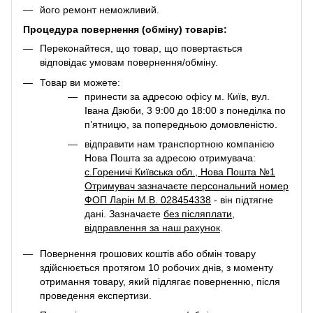
його ремонт неможливий.
Процедура повернення (обміну) товарів:
Переконайтеся, що товар, що повертається
відповідає умовам повернення/обміну.
Товар ви можете:
принести за адресою офісу м. Київ, вул.
Івана Дзюби, 3 9:00 до 18:00 з понеділка по
п’ятницю, за попередньою домовленістю.
відправити нам транспортною компанією
Нова Пошта за адресою отримувача:
с.Гореничі Київська обл., Нова Пошта №1
Отримувач зазначаєте персональний номер
ФОП Ларін М.В. 028454338
- він підтягне
дані. Зазначаєте
без післяплати
,
відправлення за наш рахунок
.
Повернення грошових коштів або обмін товару
здійснюється протягом 10 робочих днів, з моменту
отримання товару, який підлягає поверненню, після
проведення експертизи.