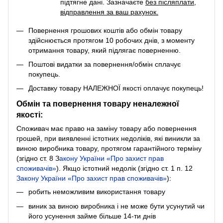
підтягне дані. Зазначаєте
без післяплати
,
відправлення за ваш рахунок.
Повернення грошових коштів або обмін товару
здійснюється протягом 10 робочих днів, з моменту
отримання товару, який підлягає поверненню.
Поштові видатки за повернення/обмін сплачує
покупець.
Доставку товару НАЛЕЖНОЇ якості оплачує покупець!
Обмін та повернення товару неналежної
якості:
Споживач має право на заміну товару або повернення
грошей, при виявленні істотних недоліків, які виникли за
виною виробника товару, протягом гарантійного терміну
(згідно ст. 8
З
акону України «Про захист прав
споживачів»
). Якщо істотний недолік (згідно ст. 1 п. 12
Закону України «Про захист прав споживачів»
):
робить неможливим використання товару
виник за виною виробника і не може бути усунутий чи
його усунення займе більше 14-ти днів