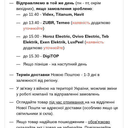
Відправляємо в той же день
(пн - пт, окрім
вихідних),
якщо замовлення зроблено
:
до 11:40 -
Videx, Titanum, Havit
до 13.40 -
ZUBR, Terneo
(
наявність
додатково
уточнюйте
)
до 15.00 -
Horoz Electric, Ovivo Electric, Teb
Elektrik, Exen Elektrik, LuxPeel
(
наявність
додатково
уточнюйте
)
до 15.30 -
DigiTOP
Якщо пізніше - на наступний день
Термін доставки
Новою Поштою - 1-3 дні в
залежності від регіону.
У зв'язку з війною на території України, можливі зміни
у роботі компанії та відправленні замовлень
Оглядайте товар
під час отримання
на на відділенні
Нової Пошти чи адресної доставки (особливо якщо це
світильники зі скла).
Якщо товар надійшов пошкодженим -
обов'язково
складайте акт
і товар не забирайте. Повідомляйте