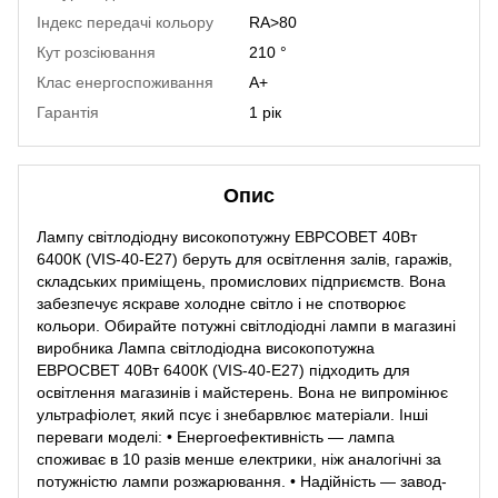
Індекс передачі кольору
RA>80
Кут розсіювання
210 °
Клас енергоспоживання
A+
Гарантія
1 рік
Опис
Лампу світлодіодну високопотужну ЕВРСОВЕТ 40Вт
6400К (VIS-40-E27) беруть для освітлення залів, гаражів,
складських приміщень, промислових підприємств. Вона
забезпечує яскраве холодне світло і не спотворює
кольори. Обирайте потужні світлодіодні лампи в магазині
виробника Лампа світлодіодна високопотужна
ЕВРОСВЕТ 40Вт 6400К (VIS-40-E27) підходить для
освітлення магазинів і майстерень. Вона не випромінює
ультрафіолет, який псує і знебарвлює матеріали. Інші
переваги моделі: • Енергоефективність — лампа
споживає в 10 разів менше електрики, ніж аналогічні за
потужністю лампи розжарювання. • Надійність — завод-