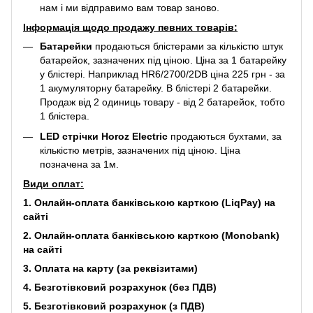
нам і ми відправимо вам товар заново.
Інформація щодо продажу певних товарів:
Батарейки
продаються блістерами за кількістю штук
батарейок, зазначених під ціною. Ціна за 1 батарейку
у блістері. Наприклад
HR6/2700/2DB
ціна 225 грн - за
1 акумуляторну батарейку. В блістері 2 батарейки.
Продаж від 2 одиниць товару - від 2 батарейок, тобто
1 блістера.
LED стрічки Horoz Electric
продаються бухтами, за
кількістю метрів, зазначених під ціною. Ціна
позначена за 1м.
Види оплат:
1. Онлайн-оплата банківською карткою (LiqPay) на
сайті
2. Онлайн-оплата банківською карткою (Monobank)
на сайті
3. Оплата на карту (за реквізитами)
4. Безготівковий розрахунок (без ПДВ)
5. Безготівковий розрахунок (з ПДВ)