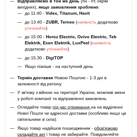
Відправляємо в той же день
(пн - пт, окрім
вихідних),
якщо замовлення зроблено
:
до 11:40 -
Videx, Titanum, Havit
до 13.40 -
ZUBR, Terneo
(
наявність
додатково
уточнюйте
)
до 15.00 -
Horoz Electric, Ovivo Electric, Teb
Elektrik, Exen Elektrik, LuxPeel
(
наявність
додатково
уточнюйте
)
до 15.30 -
DigiTOP
Якщо пізніше - на наступний день
Термін доставки
Новою Поштою - 1-3 дні в
залежності від регіону.
У зв'язку з війною на території України, можливі зміни
у роботі компанії та відправленні замовлень
Оглядайте товар
під час отримання
на на відділенні
Нової Пошти чи адресної доставки (особливо якщо це
світильники зі скла).
Якщо товар надійшов пошкодженим -
обов'язково
складайте акт
і товар не забирайте. Повідомляйте