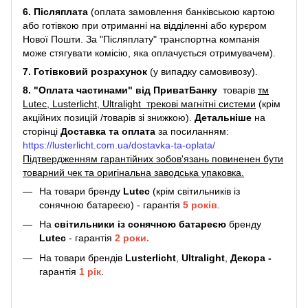
6. Післяплата
(оплата замовлення банківською картою
або готівкою при отриманні на відділенні або курєром
Нової Пошти. За "Післяплату" транспортна компанія
може стягувати комісію, яка оплачується отримувачем).
7. Готівковий розрахунок
(у випадку самовивозу).
8. "Оплата частинами" від ПриватБанку
товарів
тм
Lutec, Lusterlicht, Ultralight трекові магнітні системи
(крім
акційних позицій /товарів зі знижкою).
Детальніше
на
сторінці
Доставка та оплата
за посиланням:
https://lusterlicht.com.ua/dostavka-ta-oplata/
Підтвердженням гарантійних зобов'язань повиненен бути
товарний чек та оригінальна заводська упаковка.
На товари бренду
Lutec
(крім світильників із
сонячною батареєю) - гарантія
5
років
.
На
світильники
із сонячною батареєю
бренду
Lutec
- гарантія
2 роки.
На товари брендів
Lusterlicht
,
Ultralight
,
Декора -
гарантія
1 рік
.