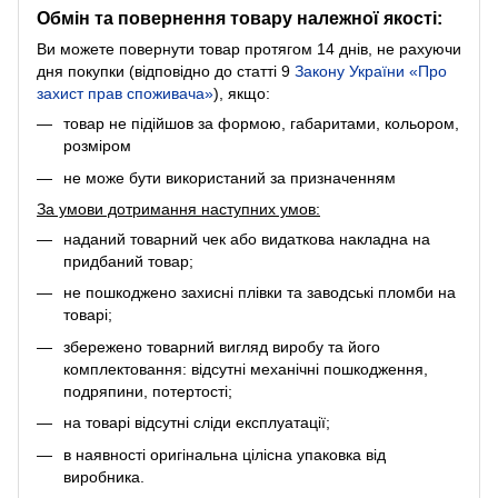
Обмін та повернення товару належної якості:
Ви можете повернути товар протягом 14 днів, не рахуючи
дня покупки (відповідно до статті 9
Закону України «Про
захист прав споживача»
), якщо:
товар не підійшов за формою, габаритами, кольором,
розміром
не може бути використаний за призначенням
За умови дотримання наступних умов:
наданий товарний чек або видаткова накладна на
придбаний товар;
не пошкоджено захисні плівки та заводські пломби на
товарі;
збережено товарний вигляд виробу та його
комплектовання: відсутні механічні пошкодження,
подряпини, потертості;
на товарі відсутні сліди експлуатації;
в наявності оригінальна цілісна упаковка від
виробника.