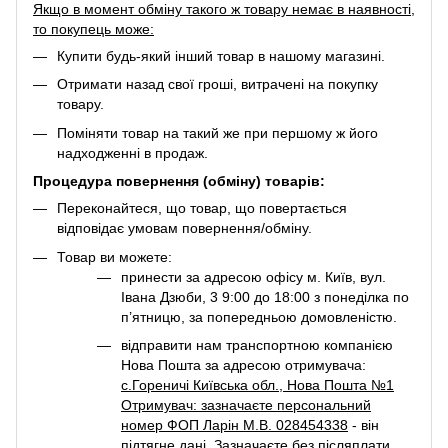
Якщо в момент обміну такого ж товару немає в наявності,
то покупець може:
Купити будь-який інший товар в нашому магазині.
Отримати назад свої гроші, витрачені на покупку
товару.
Поміняти товар на такий же при першому ж його
надходженні в продаж.
Процедура повернення (обміну) товарів:
Переконайтеся, що товар, що повертається
відповідає умовам повернення/обміну.
Товар ви можете:
принести за адресою офісу м. Київ, вул.
Івана Дзюби, 3 9:00 до 18:00 з понеділка по
п’ятницю, за попередньою домовленістю.
відправити нам транспортною компанією
Нова Пошта за адресою отримувача:
с.Гореничі Київська обл., Нова Пошта №1
Отримувач: зазначаєте персональний
номер ФОП Ларін М.В. 028454338
- він
підтягне дані. Зазначаєте
без післяплати
,