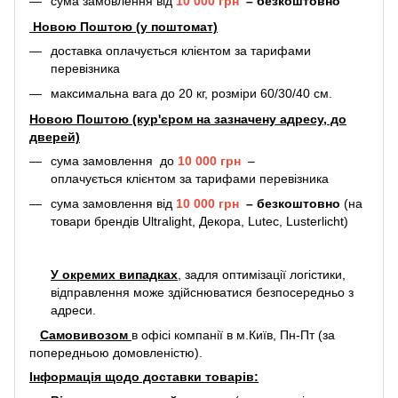
сума замовлення від
10 000 грн
–
безкоштовно
Новою Поштою (у поштомат)
доставка оплачується клієнтом за тарифами
перевізника
максимальна вага до 20 кг, розміри 60/30/40 см.
Новою Поштою (кур'єром на зазначену адресу, до
дверей)
сума замовлення до
10 000 грн
–
оплачується клієнтом за тарифами перевізника
сума замовлення від
10 000 грн
–
безкоштовно
(на
товари брендів Ultralight, Декора, Lutec, Lusterlicht)
У окремих випадках
, задля оптимізації логістики,
відправлення може здійснюватися безпосередньо з
адреси.
Самовивозом
в офісі компанії в м.Київ, Пн-Пт (за
попередньою домовленістю).
Інформація щодо доставки товарів: