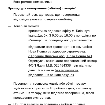
його ремонт неможливий.
Процедура повернення (обміну) товарів:
Переконайтеся, що товар, що повертається
відповідає умовам повернення/обміну.
Товар ви можете:
принести за адресою офісу м. Київ, вул.
Івана Дзюби, 3 9:00 до 18:00 з понеділка по
п’ятницю, за попередньою домовленістю.
відправити нам транспортною компанією
Нова Пошта за адресою отримувача:
с.Гореничі Київська обл., Нова Пошта №1
Отримувач зазначаєте персональний номер
ФОП Ларін М.В. 028454338
- він підтягне
дані. Зазначаєте
без післяплати
,
відправлення за наш рахунок
.
Повернення грошових коштів або обмін товару
здійснюється протягом 10 робочих днів, з моменту
отримання товару, який підлягає поверненню, після
проведення експертизи.
Поштові видатки за повернення/обмін сплачує