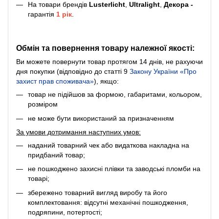
На товари брендів
Lusterlicht
,
Ultralight
,
Декора -
гарантія
1 рік
.
Обмін та повернення товару належної якості:
Ви можете повернути товар протягом 14 днів, не рахуючи
дня покупки (відповідно до статті 9
Закону України «Про
захист прав споживача»
), якщо:
товар не підійшов за формою, габаритами, кольором,
розміром
не може бути використаний за призначенням
За умови дотримання наступних умов:
наданий товарний чек або видаткова накладна на
придбаний товар;
не пошкоджено захисні плівки та заводські пломби на
товарі;
збережено товарний вигляд виробу та його
комплектовання: відсутні механічні пошкодження,
подряпини, потертості;