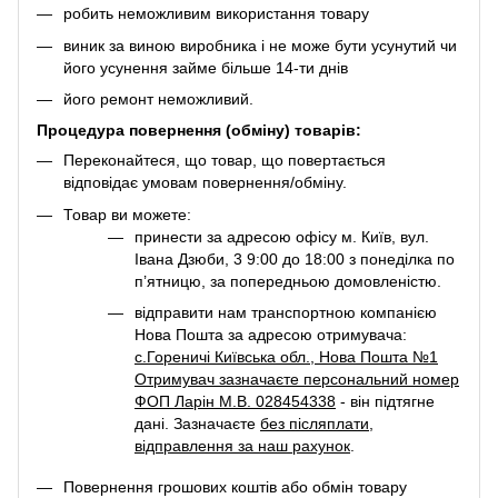
робить неможливим використання товару
виник за виною виробника і не може бути усунутий чи
його усунення займе більше 14-ти днів
його ремонт неможливий.
Процедура повернення (обміну) товарів:
Переконайтеся, що товар, що повертається
відповідає умовам повернення/обміну.
Товар ви можете:
принести за адресою офісу м. Київ, вул.
Івана Дзюби, 3 9:00 до 18:00 з понеділка по
п’ятницю, за попередньою домовленістю.
відправити нам транспортною компанією
Нова Пошта за адресою отримувача:
с.Гореничі Київська обл., Нова Пошта №1
Отримувач зазначаєте персональний номер
ФОП Ларін М.В. 028454338
- він підтягне
дані. Зазначаєте
без післяплати
,
відправлення за наш рахунок
.
Повернення грошових коштів або обмін товару