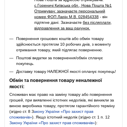
с.Гореничі Київська обл., Нова Пошта №1
Отримувач: зазначаєте персональний
номер ФОП Ларін М.В. 028454338
- він
підтягне дані. Зазначаєте
без післяплати
,
відправлення за ваш рахунок.
Повернення грошових коштів або обмін товару
здійснюється протягом 10 робочих днів, з моменту
отримання товару, який підлягає поверненню.
Поштові видатки за повернення/обмін сплачує
покупець.
Доставку товару НАЛЕЖНОЇ якості оплачує покупець!
Обмін та повернення товару неналежної
якості:
Споживач має право на заміну товару або повернення
грошей, при виявленні істотних недоліків, які виникли за
виною виробника товару, протягом гарантійного терміну
(згідно ст. 8
З
акону України «Про захист прав
споживачів»
). Якщо істотний недолік (згідно ст. 1 п. 12
Закону України «Про захист прав споживачів»
):