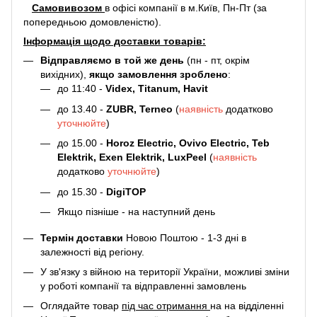
Самовивозом
в офісі компанії в м.Київ, Пн-Пт (за
попередньою домовленістю).
Інформація щодо доставки товарів:
Відправляємо в той же день
(пн - пт, окрім
вихідних),
якщо замовлення зроблено
:
до 11:40 -
Videx, Titanum, Havit
до 13.40 -
ZUBR, Terneo
(
наявність
додатково
уточнюйте
)
до 15.00 -
Horoz Electric, Ovivo Electric, Teb
Elektrik, Exen Elektrik, LuxPeel
(
наявність
додатково
уточнюйте
)
до 15.30 -
DigiTOP
Якщо пізніше - на наступний день
Термін доставки
Новою Поштою - 1-3 дні в
залежності від регіону.
У зв'язку з війною на території України, можливі зміни
у роботі компанії та відправленні замовлень
Оглядайте товар
під час отримання
на на відділенні