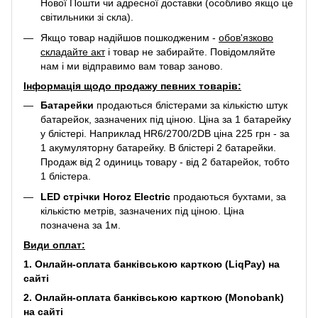
Нової Пошти чи адресної доставки (особливо якщо це
світильники зі скла).
Якщо товар надійшов пошкодженим -
обов'язково
складайте акт
і товар не забирайте. Повідомляйте
нам і ми відправимо вам товар заново.
Інформація щодо продажу певних товарів:
Батарейки
продаються блістерами за кількістю штук
батарейок, зазначених під ціною. Ціна за 1 батарейку
у блістері. Наприклад
HR6/2700/2DB
ціна 225 грн - за
1 акумуляторну батарейку. В блістері 2 батарейки.
Продаж від 2 одиниць товару - від 2 батарейок, тобто
1 блістера.
LED стрічки Horoz Electric
продаються бухтами, за
кількістю метрів, зазначених під ціною. Ціна
позначена за 1м.
Види оплат:
1. Онлайн-оплата банківською карткою (LiqPay) на
сайті
2. Онлайн-оплата банківською карткою (Monobank)
на сайті