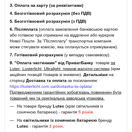
3. Оплата на карту (за реквізитами)
4. Безготівковий розрахунок (без ПДВ)
5. Безготівковий розрахунок (з ПДВ)
6. Післяплата
(оплата замовлення банківською картою
або готівкою при отриманні на відділенні або курєром
Нової Пошти. За "Післяплату" транспортна компанія
може стягувати комісію, яка оплачується отримувачем).
7. Готівковий розрахунок
(у випадку самовивозу).
8. "Оплата частинами" від ПриватБанку
товарів
тм
Lutec, Lusterlicht, Ultralight трекові магнітні системи
(крім
акційних позицій /товарів зі знижкою).
Детальніше
на
сторінці
Доставка та оплата
за посиланням:
https://lusterlicht.com.ua/dostavka-ta-oplata/
Підтвердженням гарантійних зобов'язань повиненен бути
товарний чек та оригінальна заводська упаковка.
На товари бренду
Lutec
(крім світильників із
сонячною батареєю) - гарантія
5
років
.
На
світильники
із сонячною батареєю
бренду
Lutec
- гарантія
2 роки.