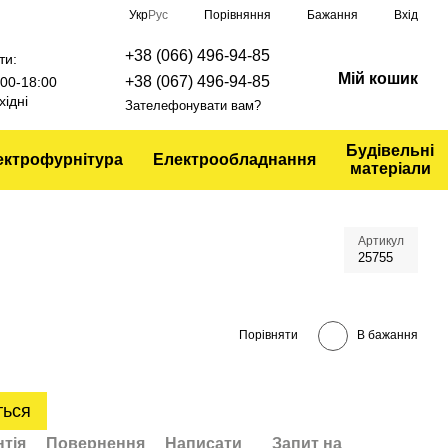
Порівняння
Укр
Рус
Бажання
Вхід
+38 (066) 496-94-85
ти:
Мій кошик
+38 (067) 496-94-85
9:00-18:00
хідні
Зателефонувати вам?
Будівельні
ектрофурнітура
Електрообладнання
матеріали
Артикул
25755
Порівняти
В бажання
ться
нтія
Повернення
Написати
Запит на