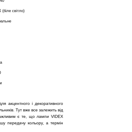
240
 (біле світло)
ральне
а
0
и
ля акцентного і декоративного
ьників. Тут вже все залежить від
Важливим є те, що лампи VIDEX
ошу передачу кольору, а термін