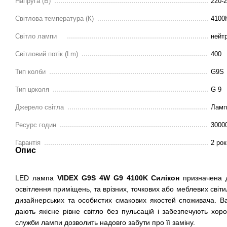
Напруга (В)
220-
Світлова температура (К)
4100К
Світло лампи
нейт
Світловий потік (Lm)
400
Тип колби
G9S
Тип цоколя
G 9
Джерело світла
Ламп
Ресурс годин
3000
Гарантія
2 рок
Опис
LED лампа
VIDEX G9S 4W G9 4100K Cилікон
призначена д
освітлення приміщень, та врізних, точкових або меблевих світил
дизайнерських та особистих смакових якостей споживача. 
дають якісне рівне світло без пульсацій і забезпечують хор
служби лампи дозволить надовго забути про її заміну.