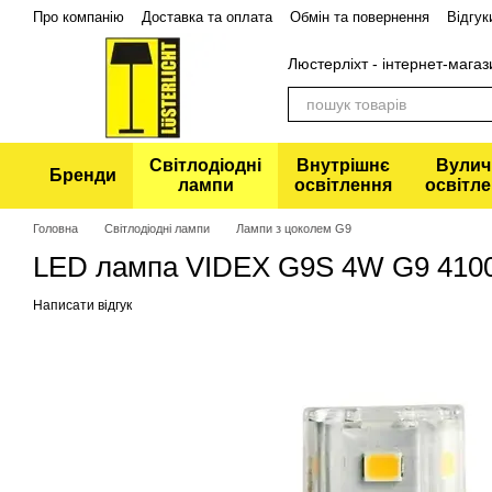
Перейти до основного контенту
Про компанію
Доставка та оплата
Обмін та повернення
Відгук
Політика конфіденційності
Люстерліхт - інтернет-магаз
Світлодіодні
Внутрішнє
Вулич
Бренди
лампи
освітлення
освітл
Головна
Світлодіодні лампи
Лампи з цоколем G9
LED лампа VIDEX G9S 4W G9 410
Написати відгук