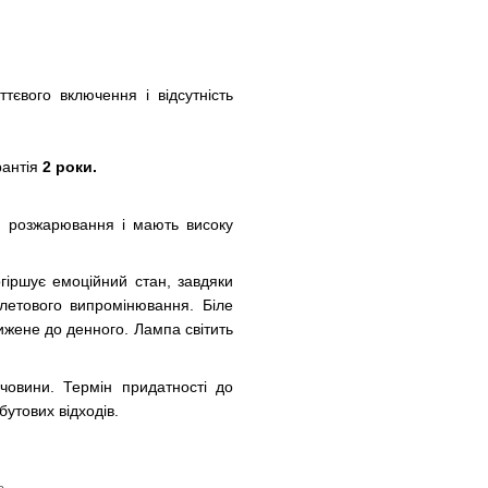
тєвого включення і відсутність
рантія
2 роки.
п розжарювання і мають високу
гіршує емоційний стан, завдяки
олетового випромінювання. Біле
ижене до денного. Лампа світить
ечовини. Термін придатності до
бутових відходів.