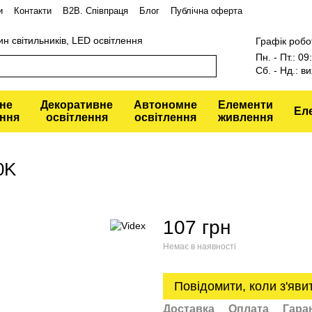
и
Контакти
В2В. Співпраця
Блог
Публічна оферта
ин світильників, LED освітлення
Графік робо
Пн. - Пт.: 0
Сб. - Нд.: ви
не
Декоративне
Автономне
Елементи
Ел
ення
освітлення
освітлення
живлення
0K
107 грн
Немає в наявності
Повідомити, коли з'яви
Доставка
Оплата
Гара