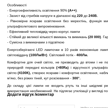
Особливості
- Енергоефективність освітлення 90%
(A++)
.
- Захист від стрибків напруги в діапазоні від
220
до
240В.
- Рівномірне яскраве освітлення без мерехтінь, функція мит
ультрафіолетового випромінювання.
- Ефективний тепловідвід через корпус лампи
- Стійкий до великої кількості вмикань та вимикань
(20 000)
. Га
- Сумісна з вимикачами з підсвіткою
Енергозберігаючі LED лампочки в 10 разів економніше лам
світловіддачу
(100Лм/Вт)
. Світловий потік -
400Лм.
Комфортне для очей світло, не призводить до втоми і не по
природній передачі кольорів
(>80Ra)
і відсутності ультрафі
світло
(4100К),
створює яскраве і комфортне освітлення, набл
м'яко, без різких тіней, кут розсіювання -
300°.
До складу цієї лампи не входить ртуть та інші шкідливі р
використання необмежений. Не підлягає утилізації у вигляді по
Додати відгук /коментар