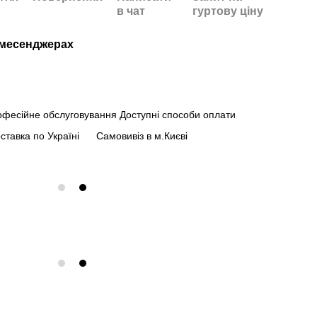
в чат
гуртову ціну
/месенджерах
офесійне обслуговування
Доступні способи оплати
ставка по Україні
Самовивіз в м.Києві