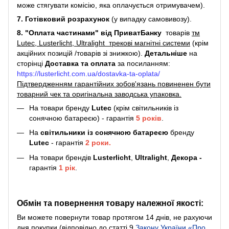
може стягувати комісію, яка оплачується отримувачем).
7. Готівковий розрахунок
(у випадку самовивозу).
8. "Оплата частинами" від ПриватБанку
товарів
тм
Lutec, Lusterlicht, Ultralight трекові магнітні системи
(крім
акційних позицій /товарів зі знижкою).
Детальніше
на
сторінці
Доставка та оплата
за посиланням:
https://lusterlicht.com.ua/dostavka-ta-oplata/
Підтвердженням гарантійних зобов'язань повиненен бути
товарний чек та оригінальна заводська упаковка.
На товари бренду
Lutec
(крім світильників із
сонячною батареєю) - гарантія
5
років
.
На
світильники
із сонячною батареєю
бренду
Lutec
- гарантія
2 роки.
На товари брендів
Lusterlicht
,
Ultralight
,
Декора -
гарантія
1 рік
.
Обмін та повернення товару належної якості:
Ви можете повернути товар протягом 14 днів, не рахуючи
дня покупки (відповідно до статті 9
Закону України «Про