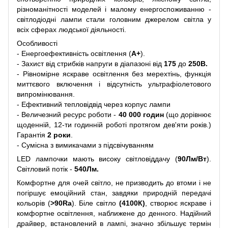
різноманітності моделей і малому енергоспоживанню -
світлодіодні лампи стали головним джерелом світла у
всіх сферах людської діяльності.
Особливості
- Енергоефективність освітлення (
A+
).
- Захист від стрибків напруги в діапазоні від
175
до
250В.
- Рівномірне яскраве освітлення без мерехтінь, функція
миттєвого включення і відсутність ультрафіолетового
випромінювання.
- Ефективний тепловідвід через корпус лампи
- Величезний ресурс роботи -
40 000 годин
(що дорівнює
щоденній, 12-ти годинній роботі протягом дев'яти років.)
Гарантія
2 роки
.
- Сумісна з вимикачами з підсвічуванням
LED лампочки мають високу світловіддачу (
90Лм/Вт
).
Світловий потік -
540Лм.
Комфортне для очей світло, не призводить до втоми і не
погіршує емоційний стан, завдяки природній передачі
кольорів (
>90Ra
). Біле світло
(4100К)
, створює яскраве і
комфортне освітлення, наближене до денного. Надійний
драйвер, встановлений в лампі, значно збільшує термін