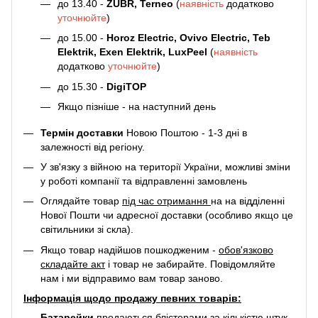
до 13.40 -
ZUBR, Terneo
(
наявність
додатково
уточнюйте
)
до 15.00 -
Horoz Electric, Ovivo Electric, Teb
Elektrik, Exen Elektrik, LuxPeel
(
наявність
додатково
уточнюйте
)
до 15.30 -
DigiTOP
Якщо пізніше - на наступний день
Термін доставки
Новою Поштою - 1-3 дні в
залежності від регіону.
У зв'язку з війною на території України, можливі зміни
у роботі компанії та відправленні замовлень
Оглядайте товар
під час отримання
на на відділенні
Нової Пошти чи адресної доставки (особливо якщо це
світильники зі скла).
Якщо товар надійшов пошкодженим -
обов'язково
складайте акт
і товар не забирайте. Повідомляйте
нам і ми відправимо вам товар заново.
Інформація щодо продажу певних товарів:
Батарейки
продаються блістерами за кількістю штук