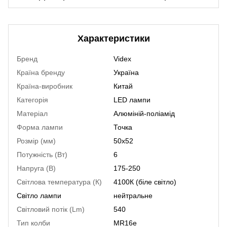
Характеристики
Бренд
Videx
Країна бренду
Україна
Країна-виробник
Китай
Категорія
LED лампи
Матеріал
Алюміній-поліамід
Форма лампи
Точка
Розмір (мм)
50х52
Потужність (Вт)
6
Напруга (В)
175-250
Світлова температура (К)
4100К (біле світло)
Світло лампи
нейтральне
Світловий потік (Lm)
540
Тип колби
MR16e