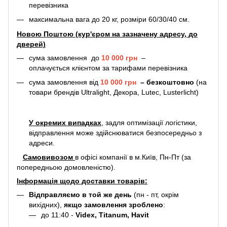
перевізника
максимальна вага до 20 кг, розміри 60/30/40 см.
Новою Поштою (кур'єром на зазначену адресу, до
дверей)
сума замовлення до
10 000 грн
–
оплачується клієнтом за тарифами перевізника
сума замовлення від
10 000 грн
–
безкоштовно
(на
товари брендів Ultralight, Декора, Lutec, Lusterlicht)
У окремих випадках
, задля оптимізації логістики,
відправлення може здійснюватися безпосередньо з
адреси.
Самовивозом
в офісі компанії в м.Київ, Пн-Пт (за
попередньою домовленістю).
Інформація щодо доставки товарів:
Відправляємо в той же день
(пн - пт, окрім
вихідних),
якщо замовлення зроблено
:
до 11:40 -
Videx, Titanum, Havit