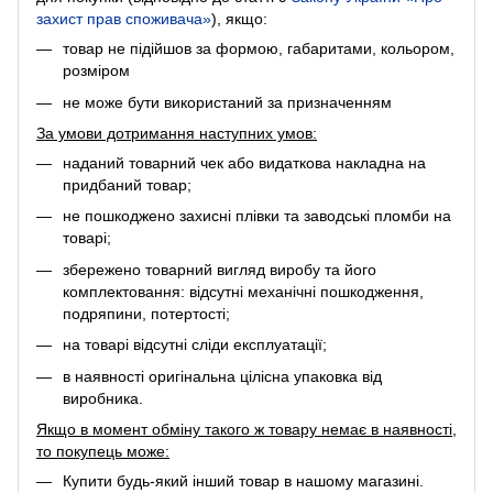
захист прав споживача»
), якщо:
товар не підійшов за формою, габаритами, кольором,
розміром
не може бути використаний за призначенням
За умови дотримання наступних умов:
наданий товарний чек або видаткова накладна на
придбаний товар;
не пошкоджено захисні плівки та заводські пломби на
товарі;
збережено товарний вигляд виробу та його
комплектовання: відсутні механічні пошкодження,
подряпини, потертості;
на товарі відсутні сліди експлуатації;
в наявності оригінальна цілісна упаковка від
виробника.
Якщо в момент обміну такого ж товару немає в наявності,
то покупець може:
Купити будь-який інший товар в нашому магазині.