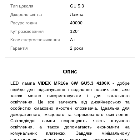
Тип цоколя
GU 5.3
Джерело світла
Лампа
Ресурс годин
40000
Кут розсіювання
120°
Клас енергоспоживання
A+
Гарантія
2 роки
Опис
LED лампа
VIDEX MR16e 6W GU5.3 4100K
- добре
підійде для підсвічування і виділення певних зон, але
також можна використовувати і для загального
освітлення. Це все залежить від дизайнерських та
особистих смакових якостей споживача. Ідеальна для
декоративного, місцевого та спрямованого освітлення.
Світлодіодні лампи покращують якість штучного
освітлення, а також допомагають економити на
комунальних платежах. Завдяки мінімальному
спотворенню природних кольорів, якісному світла,