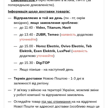
Самовивозом
в офісі компанії в м.Київ, Пн-Пт (за
попередньою домовленістю).
Інформація щодо доставки товарів:
Відправляємо в той же день
(пн - пт, окрім
вихідних),
якщо замовлення зроблено
:
до 11:40 -
Videx, Titanum, Havit
до 13.40 -
ZUBR, Terneo
(
наявність
додатково
уточнюйте
)
до 15.00 -
Horoz Electric, Ovivo Electric, Teb
Elektrik, Exen Elektrik, LuxPeel
(
наявність
додатково
уточнюйте
)
до 15.30 -
DigiTOP
Якщо пізніше - на наступний день
Термін доставки
Новою Поштою - 1-3 дні в
залежності від регіону.
У зв'язку з війною на території України, можливі зміни
у роботі компанії та відправленні замовлень
Оглядайте товар
під час отримання
на на відділенні
Нової Пошти чи адресної доставки (особливо якщо це