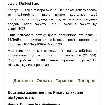
усього
67x84x33
мм.
Корпус LED прожектора виконаний з алюмінієвого сплаву
та полікарбрнату цього цілком достатньо, щоб
протистояти волозі, дощу, снігопадам та іншим погодним
опадам. Клас захисту
IP65
і високий захист від
ударів
IK07.
Сила світлового потоку цього прожектора становить -
95Лм/Вт
, а сумарний світловий потік прожектора
становить
950Лм
(800Лм Фuse 120°).
Має тривалий термін експлуатації і високу стійкість до
навантажень під час вмикання та вимикання
(20 000)
.
Ресурс роботи -
30 000 годин
. Гарантія -
2 роки!
Не
містить шкідливих речовин.
Доставка
Оплата
Гарантія
Повернення
Доставка замовлень по Києву та Україні
відбувається:
Новою Поштою (на відділення)