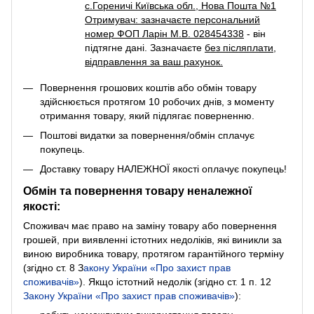
с.Гореничі Київська обл., Нова Пошта №1
Отримувач: зазначаєте персональний
номер ФОП Ларін М.В. 028454338
- він
підтягне дані. Зазначаєте
без післяплати
,
відправлення за ваш рахунок.
Повернення грошових коштів або обмін товару
здійснюється протягом 10 робочих днів, з моменту
отримання товару, який підлягає поверненню.
Поштові видатки за повернення/обмін сплачує
покупець.
Доставку товару НАЛЕЖНОЇ якості оплачує покупець!
Обмін та повернення товару неналежної
якості:
Споживач має право на заміну товару або повернення
грошей, при виявленні істотних недоліків, які виникли за
виною виробника товару, протягом гарантійного терміну
(згідно ст. 8
З
акону України «Про захист прав
споживачів»
). Якщо істотний недолік (згідно ст. 1 п. 12
Закону України «Про захист прав споживачів»
):