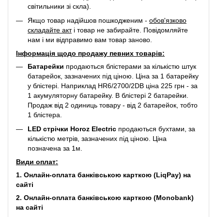
світильники зі скла).
Якщо товар надійшов пошкодженим -
обов'язково
складайте акт
і товар не забирайте. Повідомляйте
нам і ми відправимо вам товар заново.
Інформація щодо продажу певних товарів:
Батарейки
продаються блістерами за кількістю штук
батарейок, зазначених під ціною. Ціна за 1 батарейку
у блістері. Наприклад
HR6/2700/2DB
ціна 225 грн - за
1 акумуляторну батарейку. В блістері 2 батарейки.
Продаж від 2 одиниць товару - від 2 батарейок, тобто
1 блістера.
LED стрічки Horoz Electric
продаються бухтами, за
кількістю метрів, зазначених під ціною. Ціна
позначена за 1м.
Види оплат:
1. Онлайн-оплата банківською карткою (LiqPay) на
сайті
2. Онлайн-оплата банківською карткою (Monobank)
на сайті