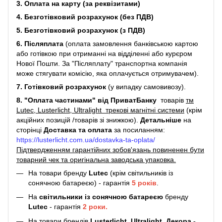
3. Оплата на карту (за реквізитами)
4. Безготівковий розрахунок (без ПДВ)
5. Безготівковий розрахунок (з ПДВ)
6. Післяплата
(оплата замовлення банківською картою
або готівкою при отриманні на відділенні або курєром
Нової Пошти. За "Післяплату" транспортна компанія
може стягувати комісію, яка оплачується отримувачем).
7. Готівковий розрахунок
(у випадку самовивозу).
8. "Оплата частинами" від ПриватБанку
товарів
тм
Lutec, Lusterlicht, Ultralight трекові магнітні системи
(крім
акційних позицій /товарів зі знижкою).
Детальніше
на
сторінці
Доставка та оплата
за посиланням:
https://lusterlicht.com.ua/dostavka-ta-oplata/
Підтвердженням гарантійних зобов'язань повиненен бути
товарний чек та оригінальна заводська упаковка.
На товари бренду
Lutec
(крім світильників із
сонячною батареєю) - гарантія
5
років
.
На
світильники
із сонячною батареєю
бренду
Lutec
- гарантія
2 роки.
На товари брендів
Lusterlicht
,
Ultralight
,
Декора -