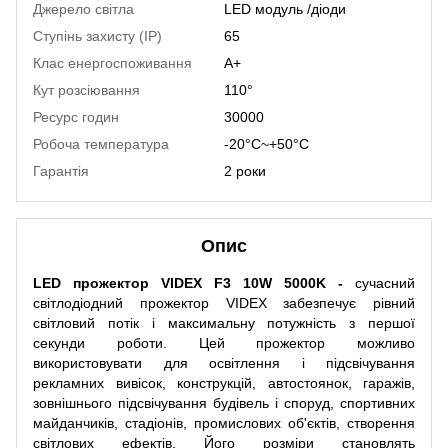
Джерело світла
LED модуль /діоди
Ступінь захисту (IP)
65
Клас енергоспоживання
A+
Кут розсіювання
110°
Ресурс годин
30000
Робоча температура
-20°C~+50°С
Гарантія
2 роки
Опис
LED прожектор VIDEX F3 10W 5000K -
сучасний
світлодіодний прожектор VIDEX забезпечує рівний
світловий потік і максимальну потужність з першої
секунди роботи. Цей прожектор можливо
використовувати для освітлення і підсвічування
рекламних вивісок, конструкцій, автостоянок, гаражів,
зовнішнього підсвічування будівель і споруд, спортивних
майданчиків, стадіонів, промислових об'єктів, створення
світлових ефектів. Його розміри становлять