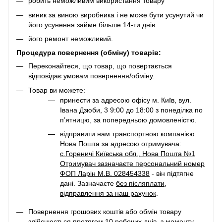
робить неможливим використання товару
виник за виною виробника і не може бути усунутий чи
його усунення займе більше 14-ти днів
його ремонт неможливий.
Процедура повернення (обміну) товарів:
Переконайтеся, що товар, що повертається
відповідає умовам повернення/обміну.
Товар ви можете:
принести за адресою офісу м. Київ, вул.
Івана Дзюби, 3 9:00 до 18:00 з понеділка по
п’ятницю, за попередньою домовленістю.
відправити нам транспортною компанією
Нова Пошта за адресою отримувача:
с.Гореничі Київська обл., Нова Пошта №1
Отримувач зазначаєте персональний номер
ФОП Ларін М.В. 028454338
- він підтягне
дані. Зазначаєте
без післяплати
,
відправлення за наш рахунок
.
Повернення грошових коштів або обмін товару
здійснюється протягом 10 робочих днів, з моменту