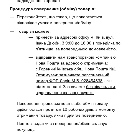
надходженні в продаж.
Процедура повернення (обміну) товарів:
Переконайтеся, що товар, що повертається
відповідає умовам повернення/обміну.
Товар ви можете:
принести за адресою офісу м. Київ, вул.
Івана Дзюби, 3 9:00 до 18:00 з понеділка по
п’ятницю, за попередньою домовленістю.
відправити нам транспортною компанією
Нова Пошта за адресою отримувача:
с.Гореничі Київська обл., Нова Пошта №1
Отримувач: зазначаєте персональний
номер ФОП Ларін М.В. 028454338
- він
підтягне дані. Зазначаєте
без післяплати
,
відправлення за ваш рахунок.
Повернення грошових коштів або обмін товару
здійснюється протягом 10 робочих днів, з моменту
отримання товару, який підлягає поверненню.
Поштові видатки за повернення/обмін сплачує
покупець.