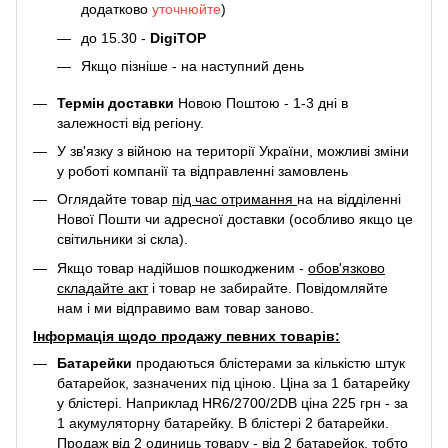
додатково
уточнюйте
)
до 15.30 -
DigiTOP
Якщо пізніше - на наступний день
Термін доставки
Новою Поштою - 1-3 дні в
залежності від регіону.
У зв'язку з війною на території України, можливі зміни
у роботі компанії та відправленні замовлень
Оглядайте товар
під час отримання
на на відділенні
Нової Пошти чи адресної доставки (особливо якщо це
світильники зі скла).
Якщо товар надійшов пошкодженим -
обов'язково
складайте акт
і товар не забирайте. Повідомляйте
нам і ми відправимо вам товар заново.
Інформація щодо продажу певних товарів:
Батарейки
продаються блістерами за кількістю штук
батарейок, зазначених під ціною. Ціна за 1 батарейку
у блістері. Наприклад
HR6/2700/2DB
ціна 225 грн - за
1 акумуляторну батарейку. В блістері 2 батарейки.
Продаж від 2 одиниць товару - від 2 батарейок, тобто