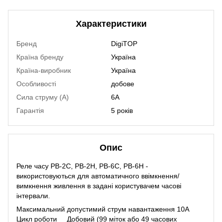
Характеристики
Бренд
DigiTOP
Країна бренду
Україна
Країна-виробник
Україна
Особливості
добове
Cила струму (А)
6A
Гарантія
5 років
Опис
Реле часу РВ-2С, РВ-2Н, РВ-6С, РВ-6Н -
використовуються для автоматичного ввімкнення/
вимкнення живлення в задані користувачем часові
інтервали.
Максимальний допустимий струм навантаження 10A
Цикл роботи Добовий (99 міток або 49 часових