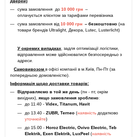
дверей)
сума замовлення до
10 000 грн
–
оплачується клієнтом за тарифами перевізника
сума замовлення від
10 000 грн
–
безкоштовно
(на
товари брендів Ultralight, Декора, Lutec, Lusterlicht)
У окремих випадках
, задля оптимізації логістики,
відправлення може здійснюватися безпосередньо з
адреси.
Самовивозом
в офісі компанії в м.Київ, Пн-Пт (за
попередньою домовленістю).
Інформація щодо доставки товарів:
Відправляємо в той же день
(пн - пт, окрім
вихідних),
якщо замовлення зроблено
:
до 11:40 -
Videx, Titanum, Havit
до 13.40 -
ZUBR, Terneo
(
наявність
додатково
уточнюйте
)
до 15.00 -
Horoz Electric, Ovivo Electric, Teb
Elektrik, Exen Elektrik, LuxPeel
(
наявність