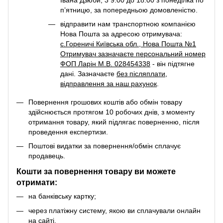
п’ятницю, за попередньою домовленістю.
відправити нам транспортною компанією
Нова Пошта за адресою отримувача:
с.Гореничі Київська обл., Нова Пошта №1
Отримувач зазначаєте персональний номер
ФОП Ларін М.В. 028454338
- він підтягне
дані. Зазначаєте
без післяплати
,
відправлення за наш рахунок
.
Повернення грошових коштів або обмін товару
здійснюється протягом 10 робочих днів, з моменту
отримання товару, який підлягає поверненню, після
проведення експертизи.
Поштові видатки за повернення/обмін сплачує
продавець.
Кошти за повернення товару ви можете
отримати:
на банківську картку;
через платіжну систему, якою ви сплачували онлайн
на сайті.