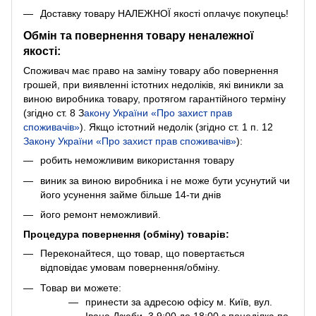
Доставку товару НАЛЕЖНОЇ якості оплачує покупець!
Обмін та повернення товару неналежної
якості:
Споживач має право на заміну товару або повернення
грошей, при виявленні істотних недоліків, які виникли за
виною виробника товару, протягом гарантійного терміну
(згідно ст. 8
З
акону України «Про захист прав
споживачів»
). Якщо істотний недолік (згідно ст. 1 п. 12
Закону України «Про захист прав споживачів»
):
робить неможливим використання товару
виник за виною виробника і не може бути усунутий чи
його усунення займе більше 14-ти днів
його ремонт неможливий.
Процедура повернення (обміну) товарів:
Переконайтеся, що товар, що повертається
відповідає умовам повернення/обміну.
Товар ви можете:
принести за адресою офісу м. Київ, вул.
Івана Дзюби, 3 9:00 до 18:00 з понеділка по