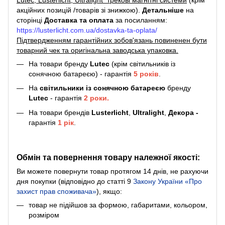
Lutec, Lusterlicht, Ultralight трекові магнітні системи
(крім
акційних позицій /товарів зі знижкою).
Детальніше
на
сторінці
Доставка та оплата
за посиланням:
https://lusterlicht.com.ua/dostavka-ta-oplata/
Підтвердженням гарантійних зобов'язань повиненен бути
товарний чек та оригінальна заводська упаковка.
На товари бренду
Lutec
(крім світильників із
сонячною батареєю) - гарантія
5
років
.
На
світильники
із сонячною батареєю
бренду
Lutec
- гарантія
2 роки.
На товари брендів
Lusterlicht
,
Ultralight
,
Декора -
гарантія
1 рік
.
Обмін та повернення товару належної якості:
Ви можете повернути товар протягом 14 днів, не рахуючи
дня покупки (відповідно до статті 9
Закону України «Про
захист прав споживача»
), якщо:
товар не підійшов за формою, габаритами, кольором,
розміром