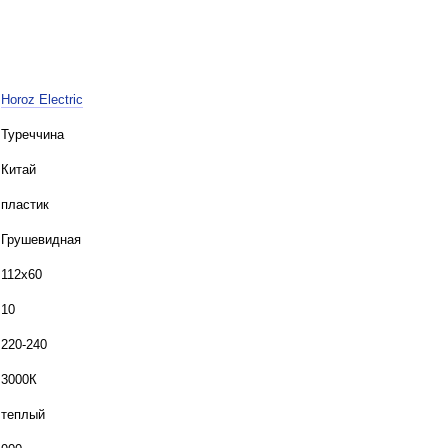
Horoz Electric
Туреччина
Китай
пластик
Грушевидная
112х60
10
220-240
3000К
теплый