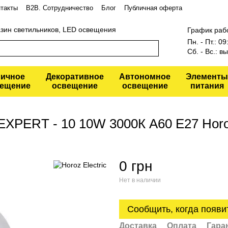
такты
В2В. Сотрудничество
Блог
Публичная оферта
азин светильников, LED освещения
График раб
Пн. - Пт.: 0
Сб. - Вс.: 
личное
Декоративное
Автономное
Элементы
ещение
освещение
освещение
питания
XPERT - 10 10W 3000К A60 E27 Horoz
0 грн
Нет в наличии
Сообщить, когда появи
Доставка
Оплата
Гара