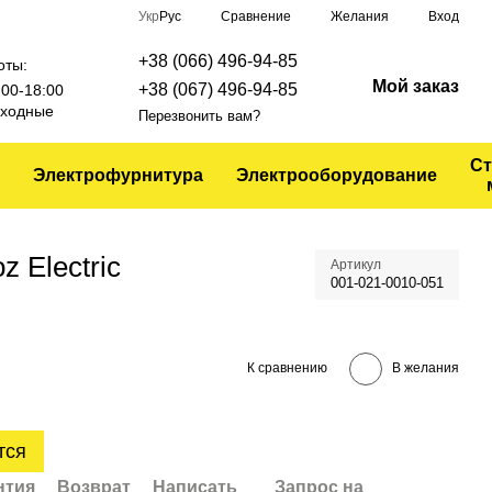
Сравнение
Укр
Рус
Желания
Вход
+38 (066) 496-94-85
оты:
Мой заказ
+38 (067) 496-94-85
9:00-18:00
выходные
Перезвонить вам?
Ст
Электрофурнитура
Электрооборудование
 Electric
Артикул
001-021-0010-051
К сравнению
В желания
тся
нтия
Возврат
Написать
Запрос на