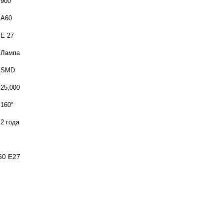
900
A60
Е 27
Лампа
SMD
25,000
160°
2 года
60 E27