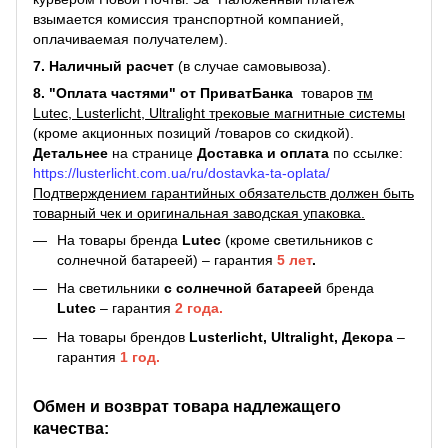
взымается комиссия транспортной компанией,
оплачиваемая получателем).
7. Наличный расчет
(в случае самовывоза).
8. "Оплата частями" от ПриватБанка
товаров
тм
Lutec, Lusterlicht, Ultralight трековые магнитные системы
(кроме акционных позиций /товаров со скидкой).
Детальнее
на странице
Доставка и оплата
по ссылке:
https://lusterlicht.com.ua/ru/dostavka-ta-oplata/
Подтверждением гарантийных обязательств должен быть
товарный чек и оригинальная заводская упаковка.
На товары бренда
Lutec
(кроме светильников с
солнечной батареей) – гарантия
5 лет
.
На светильники
с солнечной батареей
бренда
Lutec
– гарантия
2 года.
На товары брендов
Lusterlicht, Ultralight, Декора
–
гарантия
1 год.
Обмен и возврат товара надлежащего
качества: