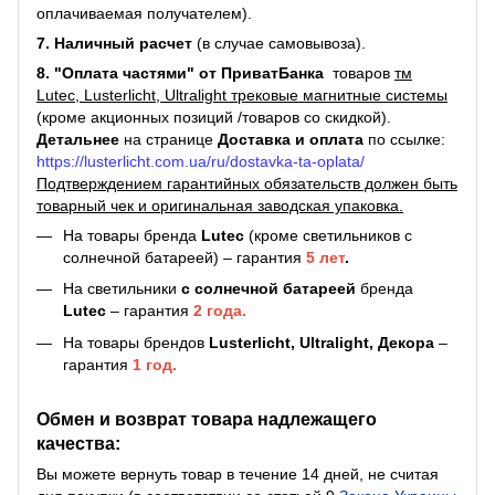
оплачиваемая получателем).
7. Наличный расчет
(в случае самовывоза).
8. "Оплата частями" от ПриватБанка
товаров
тм
Lutec, Lusterlicht, Ultralight трековые магнитные системы
(кроме акционных позиций /товаров со скидкой).
Детальнее
на странице
Доставка и оплата
по ссылке:
https://lusterlicht.com.ua/ru/dostavka-ta-oplata/
Подтверждением гарантийных обязательств должен быть
товарный чек и оригинальная заводская упаковка.
На товары бренда
Lutec
(кроме светильников с
солнечной батареей) – гарантия
5 лет
.
На светильники
с солнечной батареей
бренда
Lutec
– гарантия
2 года.
На товары брендов
Lusterlicht, Ultralight, Декора
–
гарантия
1 год.
Обмен и возврат товара надлежащего
качества:
Вы можете вернуть товар в течение 14 дней, не считая