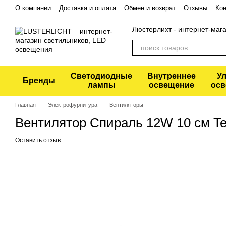
Перейти к основному контенту
О компании
Доставка и оплата
Обмен и возврат
Отзывы
Кон
Политика конфиденциальности
Люстерлихт - интернет-маг
Светодиодные
Внутреннее
У
Бренды
лампы
освещение
осв
Главная
Электрофурнитура
Вентиляторы
Вентилятор Спираль 12W 10 см Teb
Оставить отзыв