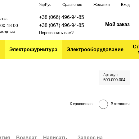
Сравнение
Укр
Рус
Желания
Вход
+38 (066) 496-94-85
оты:
Мой заказ
+38 (067) 496-94-85
9:00-18:00
выходные
Перезвонить вам?
Ст
Электрофурнитура
Электрооборудование
Артикул
500-000-004
К сравнению
В желания
нтия
Возврат
Написать
Запрос на