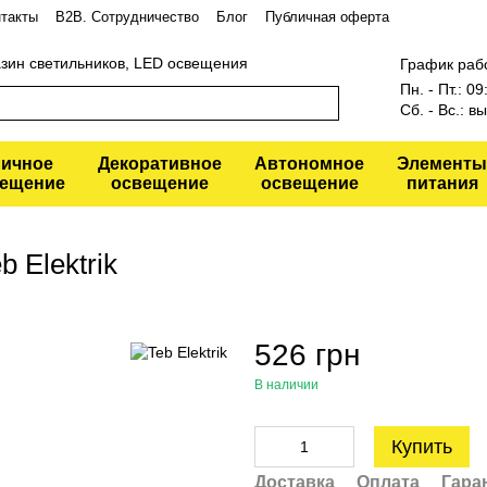
такты
В2В. Сотрудничество
Блог
Публичная оферта
азин светильников, LED освещения
График раб
Пн. - Пт.: 0
Сб. - Вс.: 
личное
Декоративное
Автономное
Элементы
ещение
освещение
освещение
питания
 Elektrik
526 грн
В наличии
Купить
Доставка
Оплата
Гара