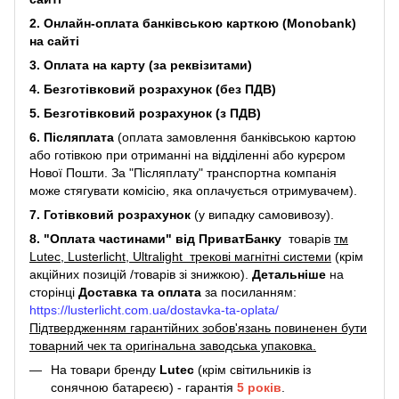
2. Онлайн-оплата банківською карткою (Monobank)
на сайті
3. Оплата на карту (за реквізитами)
4. Безготівковий розрахунок (без ПДВ)
5. Безготівковий розрахунок (з ПДВ)
6. Післяплата
(оплата замовлення банківською картою
або готівкою при отриманні на відділенні або курєром
Нової Пошти. За "Післяплату" транспортна компанія
може стягувати комісію, яка оплачується отримувачем).
7. Готівковий розрахунок
(у випадку самовивозу).
8. "Оплата частинами" від ПриватБанку
товарів
тм
Lutec, Lusterlicht, Ultralight трекові магнітні системи
(крім
акційних позицій /товарів зі знижкою).
Детальніше
на
сторінці
Доставка та оплата
за посиланням:
https://lusterlicht.com.ua/dostavka-ta-oplata/
Підтвердженням гарантійних зобов'язань повиненен бути
товарний чек та оригінальна заводська упаковка.
На товари бренду
Lutec
(крім світильників із
сонячною батареєю) - гарантія
5
років
.