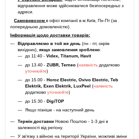
відправлення може здійснюватися безпосередньо з
адреси.
Самовивозом
в офісі компанії в м.Київ, Пн-Пт (за
попередньою домовленістю).
Інформація щодо доставки товарів:
Відправляємо в той же день
(пн - пт, окрім
вихідних),
якщо замовлення зроблено
:
до 11:40 -
Videx, Titanum, Havit
до 13.40 -
ZUBR, Terneo
(
наявність
додатково
уточнюйте
)
до 15.00 -
Horoz Electric, Ovivo Electric, Teb
Elektrik, Exen Elektrik, LuxPeel
(
наявність
додатково
уточнюйте
)
до 15.30 -
DigiTOP
Якщо пізніше - на наступний день
Термін доставки
Новою Поштою - 1-3 дні в
залежності від регіону.
У зв'язку з війною на території України, можливі зміни