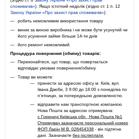
(згідно ст. 8
З
акону України «Про захист прав
споживачів»
). Якщо істотний недолік (згідно ст. 1 п. 12
Закону України «Про захист прав споживачів»
):
робить неможливим використання товару
виник за виною виробника і не може бути усунутий чи
його усунення займе більше 14-ти днів
його ремонт неможливий.
Процедура повернення (обміну) товарів:
Переконайтеся, що товар, що повертається
відповідає умовам повернення/обміну.
Товар ви можете:
принести за адресою офісу м. Київ, вул.
Івана Дзюби, 3 9:00 до 18:00 з понеділка по
п’ятницю, за попередньою домовленістю.
відправити нам транспортною компанією
Нова Пошта за адресою отримувача:
с.Гореничі Київська обл., Нова Пошта №1
Отримувач зазначаєте персональний номер
ФОП Ларін М.В. 028454338
- він підтягне
дані. Зазначаєте
без післяплати
,