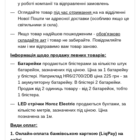
у роботі компанії та відправленні замовлень
Оглядайте товар
під час отримання
на на відділенні
Нової Пошти чи адресної доставки (особливо якщо це
світильники зі скла).
Якщо товар надійшов пошкодженим -
обов'язково
складайте акт
і товар не забирайте. Повідомляйте
нам і ми відправимо вам товар заново.
Інформація щодо продажу певних товарів:
Батарейки
продаються блістерами за кількістю штук
батарейок, зазначених під ціною. Ціна за 1 батарейку
у блістері. Наприклад
HR6/2700/2DB
ціна 225 грн - за
1 акумуляторну батарейку. В блістері 2 батарейки.
Продаж від 2 одиниць товару - від 2 батарейок, тобто
1 блістера.
LED стрічки Horoz Electric
продаються бухтами, за
кількістю метрів, зазначених під ціною. Ціна
позначена за 1м.
Види оплат:
1. Онлайн-оплата банківською карткою (LiqPay) на
сайті