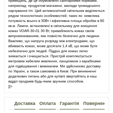
приміщень, де це обумовлено санітарними нормами,
наприклад: продуктові магазини, заклади громадського
харчування ітп. Цей антимоскітний світильник виділяється
рядом технологічних особливостей, таких як: невелика
потужність всього в 30Вт і ефективна площа обробки в 80
кв.м. Лампи, встановлені в світильнику для знищення
комах VOAR-30-01 30 Вт, приваблюють комах своїм
випромінюванням, яке повністю безпечно для людини.
Важливо, що напруга розряду між електродами, що
вбивають комах, може досягати 1,4 кВ, що може бути
небезпечно для людей. Піддон для комах легко
знімається і очищається. Пристрій комплектується
метровим кабелем живлення, ланцюжком з карабінами
для підвішування і вимикачем. Ми здійснюємо доставку
по Україні, а також самовивіз в Києві. При виникненні
додаткових питань або для купівлі звертайтесь в наш
відділ продажів будь-яким зручним способом.
]]>
Доставка
Оплата
Гарантія
Повернення