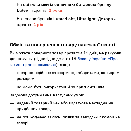
На
світильники
із сонячною батареєю
бренду
Lutec
- гарантія
2 роки.
На товари брендів
Lusterlicht
,
Ultralight
,
Декора -
гарантія
1 рік
.
Обмін та повернення товару належної якості:
Ви можете повернути товар протягом 14 днів, не рахуючи
дня покупки (відповідно до статті 9
Закону України «Про
захист прав споживача»
), якщо:
товар не підійшов за формою, габаритами, кольором,
розміром
не може бути використаний за призначенням
За умови дотримання наступних умов:
наданий товарний чек або видаткова накладна на
придбаний товар;
не пошкоджено захисні плівки та заводські пломби на
товарі;