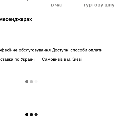
в чат
гуртову ціну
/месенджерах
офесійне обслуговування
Доступні способи оплати
ставка по Україні
Самовивіз в м.Києві