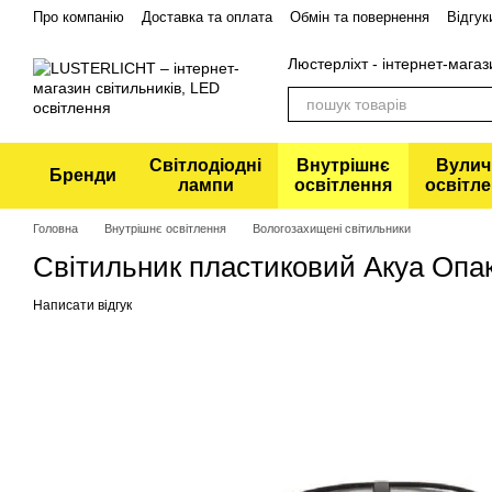
Перейти до основного контенту
Про компанію
Доставка та оплата
Обмін та повернення
Відгук
Політика конфіденційності
Люстерліхт - інтернет-магаз
Світлодіодні
Внутрішнє
Вулич
Бренди
лампи
освітлення
освітл
Головна
Внутрішнє освітлення
Вологозахищені світильники
Світильник пластиковий Акуа Опак 
Написати відгук