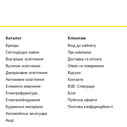
Каталог
Клієнтам
Бренди
Вхід до кабінету
Світлодіодні лампи
Про компанію
Внутрішнє освітлення
Доставка та оплата
Вуличне освітлення
Обмін та повернення
Декоративне освітлення
Відгуки
Автономне освітлення
Контакти
Елементи живлення
В2В. Співпраця
Електрофурнітура
Блог
Електрообладнання
Публічна оферта
Будівельні матеріали
Політика конфіденційності
Автомобільні аксесуари
Акції