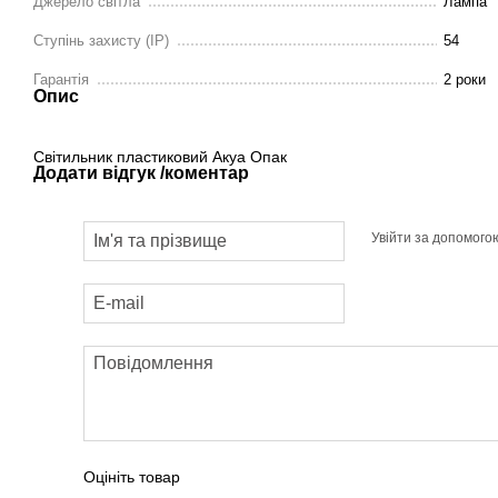
Джерело світла
Лампа
Ступінь захисту (IP)
54
Гарантія
2 роки
Опис
Світильник пластиковий Акуа Опак
Додати відгук /коментар
Увійти за допомого
Оцініть товар