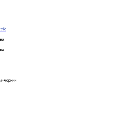
trik
на
на
й+чорний