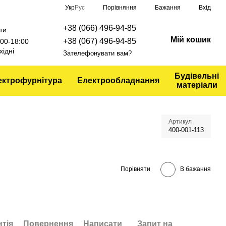
Порівняння
Укр
Рус
Бажання
Вхід
+38 (066) 496-94-85
ти:
Мій кошик
+38 (067) 496-94-85
9:00-18:00
хідні
Зателефонувати вам?
Будівельні
ектрофурнітура
Електрообладнання
матеріали
Артикул
400-001-113
Порівняти
В бажання
нтія
Повернення
Написати
Запит на