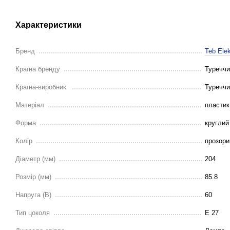
Характеристики
Бренд
Teb Elek
Країна бренду
Туреччи
Країна-виробник
Туреччи
Матеріал
пластик
Форма
круглий
Колір
прозори
Діаметр (мм)
204
Розмір (мм)
85.8
Напруга (В)
60
Тип цоколя
E 27