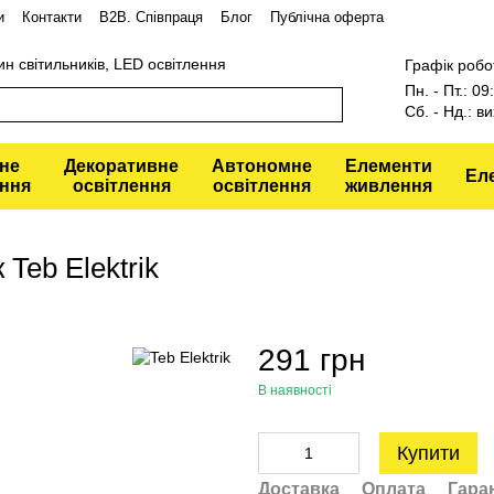
и
Контакти
В2В. Співпраця
Блог
Публічна оферта
ин світильників, LED освітлення
Графік робо
Пн. - Пт.: 0
Сб. - Нд.: ви
не
Декоративне
Автономне
Елементи
Ел
ення
освітлення
освітлення
живлення
Teb Elektrik
291 грн
В наявності
Купити
Доставка
Оплата
Гара