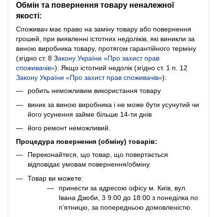
Обмін та повернення товару неналежної
якості:
Споживач має право на заміну товару або повернення
грошей, при виявленні істотних недоліків, які виникли за
виною виробника товару, протягом гарантійного терміну
(згідно ст. 8
З
акону України «Про захист прав
споживачів»
). Якщо істотний недолік (згідно ст. 1 п. 12
Закону України «Про захист прав споживачів»
):
робить неможливим використання товару
виник за виною виробника і не може бути усунутий чи
його усунення займе більше 14-ти днів
його ремонт неможливий.
Процедура повернення (обміну) товарів:
Переконайтеся, що товар, що повертається
відповідає умовам повернення/обміну.
Товар ви можете:
принести за адресою офісу м. Київ, вул.
Івана Дзюби, 3 9:00 до 18:00 з понеділка по
п’ятницю, за попередньою домовленістю.