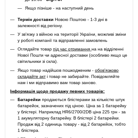
Якщо пізніше - на наступний день
Термін доставки
Новою Поштою - 1-3 дні в
залежності від регіону.
У зв'язку з війною на території України, можливі зміни
у роботі компанії та відправленні замовлень
Оглядайте товар
під час отримання
на на відділенні
Нової Пошти чи адресної доставки (особливо якщо це
світильники зі скла).
Якщо товар надійшов пошкодженим -
обов'язково
складайте акт
і товар не забирайте. Повідомляйте
нам і ми відправимо вам товар заново.
Інформація щодо продажу певних товарів:
Батарейки
продаються блістерами за кількістю штук
батарейок, зазначених під ціною. Ціна за 1 батарейку
у блістері. Наприклад
HR6/2700/2DB
ціна 225 грн - за
1 акумуляторну батарейку. В блістері 2 батарейки.
Продаж від 2 одиниць товару - від 2 батарейок, тобто
1 блістера.