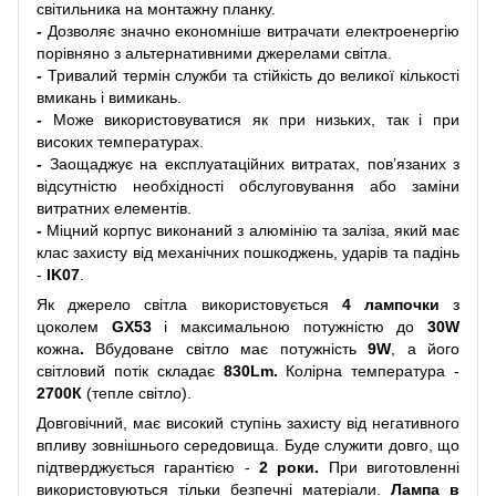
світильника на монтажну планку.
-
Дозволяє значно економніше витрачати електроенергію
порівняно з альтернативними джерелами світла.
-
Тривалий термін служби та стійкість до великої кількості
вмикань і вимикань.
-
Може використовуватися як при низьких, так і при
високих температурах.
-
Заощаджує на експлуатаційних витратах, пов’язаних з
відсутністю необхідності обслуговування або заміни
витратних елементів.
-
Міцний корпус виконаний з алюмінію та заліза, який має
клас захисту від механічних пошкоджень, ударів та падінь
-
IK07
.
Як джерело світла використовується
4 лампочки
з
цоколем
GX53
і максимальною потужністю до
30W
кожна
.
Вбудоване світло має потужність
9W
, а його
світловий потік складає
830Lm.
Колірна температура -
2700К
(тепле світло).
Довговічний, має високий ступінь захисту від негативного
впливу зовнішнього середовища. Буде служити довго, що
підтверджується гарантією -
2 роки.
При виготовленні
використовуються тільки безпечні матеріали.
Лампа в