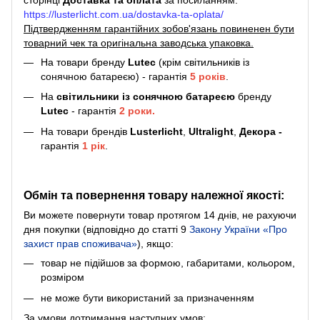
сторінці
Доставка та оплата
за посиланням:
https://lusterlicht.com.ua/dostavka-ta-oplata/
Підтвердженням гарантійних зобов'язань повиненен бути
товарний чек та оригінальна заводська упаковка.
На товари бренду
Lutec
(крім світильників із
сонячною батареєю) - гарантія
5
років
.
На
світильники
із сонячною батареєю
бренду
Lutec
- гарантія
2 роки.
На товари брендів
Lusterlicht
,
Ultralight
,
Декора -
гарантія
1 рік
.
Обмін та повернення товару належної якості:
Ви можете повернути товар протягом 14 днів, не рахуючи
дня покупки (відповідно до статті 9
Закону України «Про
захист прав споживача»
), якщо:
товар не підійшов за формою, габаритами, кольором,
розміром
не може бути використаний за призначенням
За умови дотримання наступних умов: