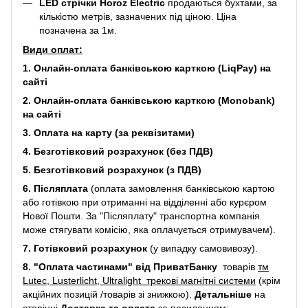
LED стрічки Horoz Electric
продаються бухтами, за
кількістю метрів, зазначених під ціною. Ціна
позначена за 1м.
Види оплат:
1. Онлайн-оплата банківською карткою (LiqPay) на
сайті
2. Онлайн-оплата банківською карткою (Monobank)
на сайті
3. Оплата на карту (за реквізитами)
4. Безготівковий розрахунок (без ПДВ)
5. Безготівковий розрахунок (з ПДВ)
6. Післяплата
(оплата замовлення банківською картою
або готівкою при отриманні на відділенні або курєром
Нової Пошти. За "Післяплату" транспортна компанія
може стягувати комісію, яка оплачується отримувачем).
7. Готівковий розрахунок
(у випадку самовивозу).
8. "Оплата частинами" від ПриватБанку
товарів
тм
Lutec, Lusterlicht, Ultralight трекові магнітні системи
(крім
акційних позицій /товарів зі знижкою).
Детальніше
на