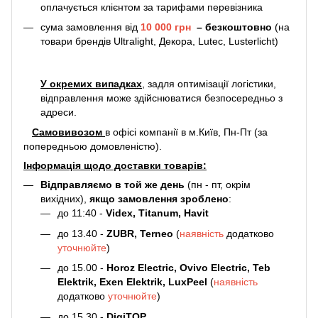
оплачується клієнтом за тарифами перевізника
сума замовлення від
10 000 грн
–
безкоштовно
(на
товари брендів Ultralight, Декора, Lutec, Lusterlicht)
У окремих випадках
, задля оптимізації логістики,
відправлення може здійснюватися безпосередньо з
адреси.
Самовивозом
в офісі компанії в м.Київ, Пн-Пт (за
попередньою домовленістю).
Інформація щодо доставки товарів:
Відправляємо в той же день
(пн - пт, окрім
вихідних),
якщо замовлення зроблено
:
до 11:40 -
Videx, Titanum, Havit
до 13.40 -
ZUBR, Terneo
(
наявність
додатково
уточнюйте
)
до 15.00 -
Horoz Electric, Ovivo Electric, Teb
Elektrik, Exen Elektrik, LuxPeel
(
наявність
додатково
уточнюйте
)
до 15.30 -
DigiTOP