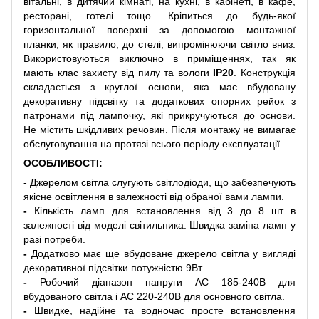
вітальні, в дитячий кімнаті, на кухні, в кабінеті, в кафе,
ресторані, готелі тощо. Кріпиться до будь-якої
горизонтальної поверхні за допомогою монтажної
планки, як правило, до стелі, випромінюючи світло вниз.
Використовуються виключно в приміщеннях, так як
мають клас захисту від пилу та вологи
IP20
. Конструкція
складається з круглої основи, яка має вбудовану
декоративну підсвітку та додаткових опорних рейок з
патронами під лампочку, які прикручуються до основи.
Не містить шкідливих речовин. Після монтажу не вимагає
обслуговування на протязі всього періоду експлуатації.
ОСОБЛИВОСТІ:
- Джерелом світла слугують світлодіоди, що забезпечують
якісне освітлення в залежності від обраної вами лампи.
-
Кількість ламп для встановлення від 3 до 8 шт в
залежності від моделі світильника. Швидка заміна ламп у
разі потреби.
-
Додатково має ще вбудоване джерело світла у вигляді
декоративної підсвітки потужністю 9Вт.
-
Робочий діапазон напруги АС 185-240В для
вбудованого світла і АС 220-240В для основного світла.
-
Швидке, надійне та водночас просте встановлення